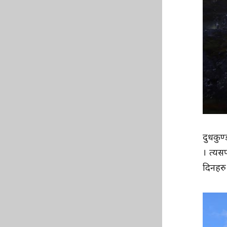
दुधकुण
। त्यस
दिनहरु