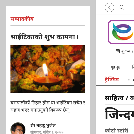
सम्पादकीय
भाईटिकाको शुभ कामना !
गृहपृष्ठ
प
ट्रेण्डिङ
साहित्य /
यसपालीको तिहार होस् या भाईटिका सचेत र
जिन्दग
सहज भएर मनाउनुको बिकल्प छैन्
शेर बहादुर भुजेल
फोटो स्टोरी
सोमबार, मंसिर १, २०७७