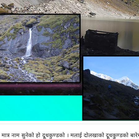
ष मात्र नाम सुनेको हो दूूधकुण्डको । मलाई दोलखाको दूूधकुुण्डको बा