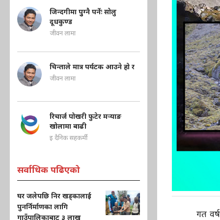
जिन्दगीमा पुुग्नै पर्नेः सोलु
दूधकुण्ड
जीवन लामा
चिन्ताले मात्र पर्यटक आउने हो र
जीवन लामा
रिचार्ज पोखरी फुटेर मऱ्याङ
खोलामा बाढी
इ दैनिक सहकर्मी
सर्वाधिक पढिएको
घर जलेपछि निर खड्कालाई
पुनर्निर्माणका लागि
गत वर्
गाउँपालिकाबाट ३ लाख