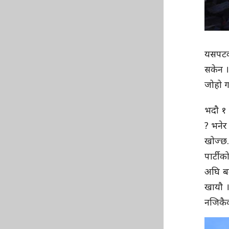
यसपटक 
सकेन ।
जोहो गर
भदौ १ 
? भनेर
खोज्छ.
पार्टी
अघि बढ
खायौ ।
नजिकैक