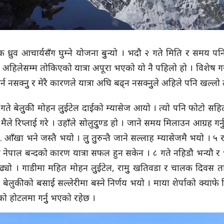
ध्रुव आचार्यसँग घुम्ने योजना बुुन्यो । भदौ २ गते मिति र समय प
 अहिलेसम्म तोकिएको यात्रा अपूरा भएको यो नै पहिलो हो । विशेष गरी 
्न नसक्नुु र मेरै कारणले यात्रा अघि बढ्न नसक्नुुले अहिले पनि खल्ल
गते बेलुुकी मोहन लुुईटेल दाईको म्यासेज आयो । त्यो पनि फोटो सहित 
 मैले रिप्लाई गरे । उहाँले सोलुदुुण्ड हो । जाने समय मिलाउन आग्र
. आँखा भने जस्तै भयो । लुु तुुरुन्तै जाने सल्लाह म्यासेजमै भयो । 
को नेपाल बन्दको कारण यात्रा सफल हुन सकेन । ८ गते नहिडौ भन्यौ 
्यो । गाडीमा महित मोहन लुुईटेल, रामुु खतिवडा र चालक दिवस
 बेलुकीको बसाई सल्लेरीमा बस्ने निर्णय भयो । माया शेर्पाको क्याफ
ो होटलमा गर्नुु भएको रहेछ ।