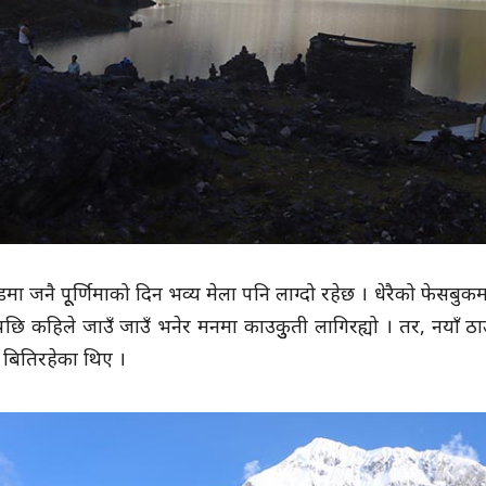
्डमा जनै पूूर्णिमाको दिन भव्य मेला पनि लाग्दो रहेछ । धेरैको फेसबु
पछि कहिले जाउँ जाउँ भनेर मनमा काउकुुती लागिरह्यो । तर, नयाँ ठाउँ
 बितिरहेका थिए ।