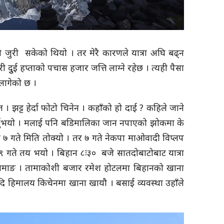
नि जुरी सकेको थियो । तर मेरै कारणले यात्रा अघि बढ्न
दुुई हप्ताको पचास हजार जत्ति लाग्ने रहेछ । त्यही पैसा
ो लागेको छ ।
। झट्ट हेर्दा फोटो चिनेन । कहाँको हो दाई ? कहिले जाने
ह गर्नुुभयो । मलाई पनि बडिमालिका जान नपाएको झोकमा के
५ र ७ गते मिति तोक्यो । तर ७ गते नेकपा माओवादी विप्लप
र ९ गते तय भयो । बिहान ८ः३० बजे सातदोबाटोबाट यात्रा
 तामाङ । तामाकोशी बजार रमेश होटलमा बिहानको खाना
े दि हिमालय किचेनमा खाना खायौ । बसाई व्यवस्था उहाँले