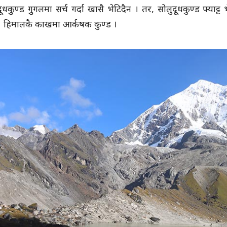
ूूधकुुण्ड गुुगलमा सर्च गर्दा खासै भेटिदैन । तर, सोलुदूूधकुण्ड फ्य
 । हिमालकै काखमा आर्कषक कुण्ड ।