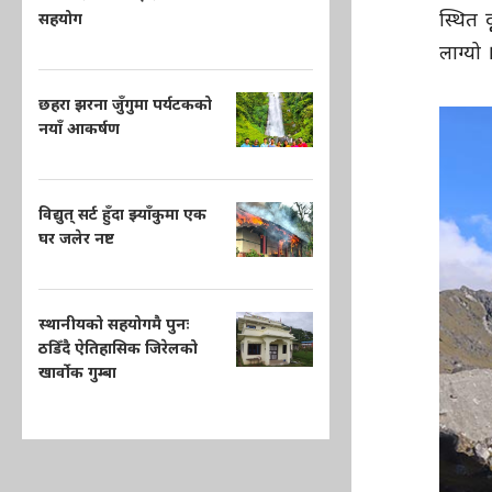
स्थित द
सहयोग
लाग्यो
छहरा झरना जुँगुमा पर्यटकको
नयाँ आकर्षण
विद्युत् सर्ट हुँदा झ्याँकुमा एक
घर जलेर नष्ट
स्थानीयको सहयोगमै पुनः
ठडिँदै ऐतिहासिक जिरेलको
खार्वोक गुम्बा