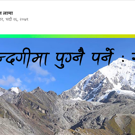
न लामा
ार, भदौ १६, २०७९