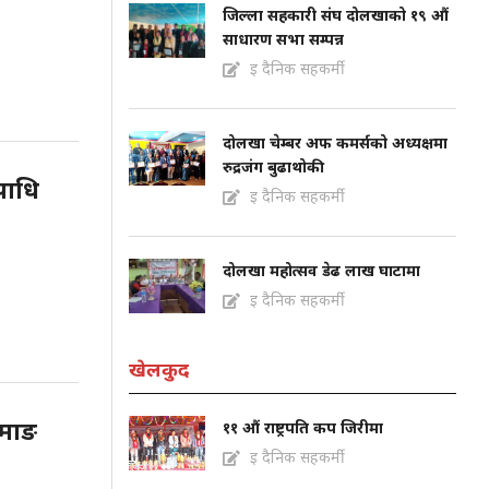
जिल्ला सहकारी संघ दोलखाको १९ औं
साधारण सभा सम्पन्न
इ दैनिक सहकर्मी
दोलखा चेम्बर अफ कमर्सको अध्यक्षमा
रुद्रजंग बुढाथोकी
पाधि
इ दैनिक सहकर्मी
दोलखा महोत्सव डेढ लाख घाटामा
इ दैनिक सहकर्मी
खेलकुद
ामाङ
११ औं राष्ट्रपति कप जिरीमा
इ दैनिक सहकर्मी