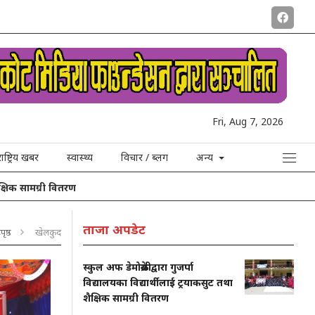
Fri, Aug 7, 2026
राष्ट्रिय खबर
स्वास्थ्य
विचार / ब्लग
अन्य
री वितरण
यलुङरीमा शव लिन गएको हेलिकप्टर खराब मौसमका कारण गोंगरमै
ताजा अपडेट
पृष्ठ
खेलकुद
स्कुल अफ डेमोक्रेसीद्वारा गुजर्पा
विद्यालयका विद्यार्थीलाई ट्रयाकसुट तथा
शैक्षिक सामग्री वितरण