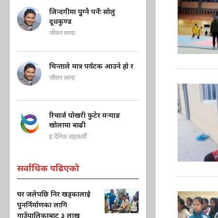
जिन्दगीमा पुुग्नै पर्नेः सोलु
दूधकुण्ड
जीवन लामा
चिन्ताले मात्र पर्यटक आउने हो र
जीवन लामा
रिचार्ज पोखरी फुटेर मऱ्याङ
खोलामा बाढी
इ दैनिक सहकर्मी
सर्वाधिक पढिएको
घर जलेपछि निर खड्कालाई
पुनर्निर्माणका लागि
गाउँपालिकाबाट ३ लाख