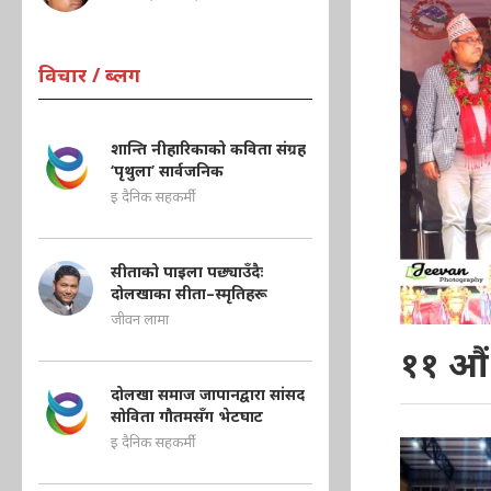
विचार / ब्लग
शान्ति नीहारिकाको कविता संग्रह
‘पृथुला’ सार्वजनिक
इ दैनिक सहकर्मी
सीताको पाइला पछ्याउँदैः
दोलखाका सीता–स्मृतिहरू
जीवन लामा
११ औं 
दोलखा समाज जापानद्वारा सांसद
सोविता गौतमसँग भेटघाट
इ दैनिक सहकर्मी