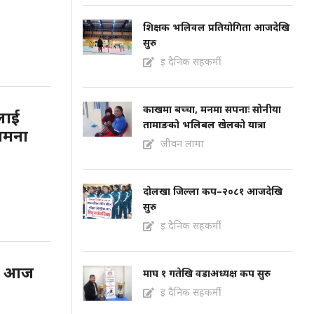
शिक्षक भलिवल प्रतियोगिता आजदेखि
सुरु
इ दैनिक सहकर्मी
काखमा बच्चा, मनमा सपनाः सोनीया
लाई
तामाङको भलिबल खेलको यात्रा
ामना
जीवन लामा
दोलखा जिल्ला कप–२०८१ आजदेखि
सुरु
इ दैनिक सहकर्मी
कप आज
माघ १ गतेखि वडाअध्यक्ष कप सुरु
इ दैनिक सहकर्मी