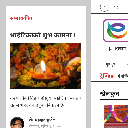
सम्पादकीय
भाईटिकाको शुभ कामना !
गृहपृष्ठ
प
ट्रेण्डिङ
स
खेलकुद
यसपालीको तिहार होस् या भाईटिका सचेत र
सहज भएर मनाउनुको बिकल्प छैन्
शेर बहादुर भुजेल
सोमबार, मंसिर १, २०७७