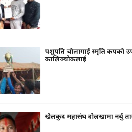
पशुपति चौलागाई स्मृति कपको उ
कालिञ्चोकलाई
खेलकुद महासंघ दोलखामा नर्बु त