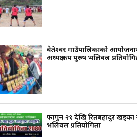
बैतेश्वर गाउँपालिकाको आयोजनामा
अध्यक्ष कप पुरुष भलिबल प्रतियोगित
फागुन २१ देखि रितबहादुर खड्का स
भलिवल प्रतियोगिता