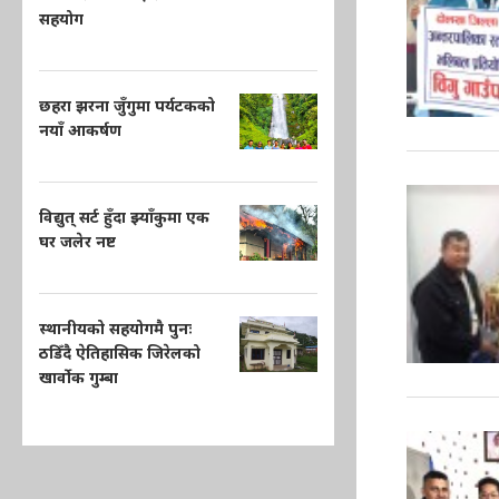
सहयोग
छहरा झरना जुँगुमा पर्यटकको
नयाँ आकर्षण
विद्युत् सर्ट हुँदा झ्याँकुमा एक
घर जलेर नष्ट
स्थानीयको सहयोगमै पुनः
ठडिँदै ऐतिहासिक जिरेलको
खार्वोक गुम्बा