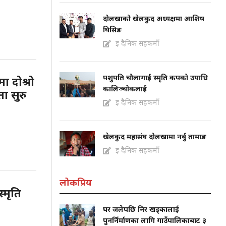
दोलखाको खेलकुद अध्यक्षमा आशिष
घिसिङ
इ दैनिक सहकर्मी
पशुपति चौलागाई स्मृति कपको उपाधि
 दोश्रो
कालिञ्चोकलाई
ा सुरु
इ दैनिक सहकर्मी
खेलकुद महासंघ दोलखामा नर्बु तामाङ
इ दैनिक सहकर्मी
लोकप्रिय
्मृति
घर जलेपछि निर खड्कालाई
पुनर्निर्माणका लागि गाउँपालिकाबाट ३