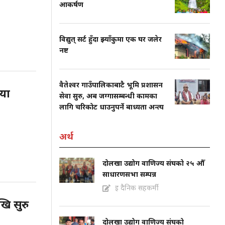
आकर्षण
विद्युत् सर्ट हुँदा झ्याँकुमा एक घर जलेर
नष्ट
वैतेश्वर गाउँपालिकाबाटै भूमि प्रशासन
या
सेवा सुरु, अब जग्गासम्बन्धी कामका
लागि चरिकोट धाउनुपर्ने बाध्यता अन्त्य
अर्थ
दोलखा उद्योग वाणिज्य संघको २५ औँ
साधारणसभा सम्पन्न
इ दैनिक सहकर्मी
ि सुरु
दोलखा उद्योग वाणिज्य संघको