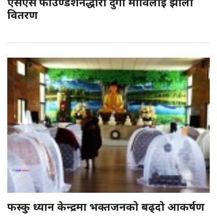
एसएस फाउण्डेशनद्धारा दुर्गा माविलाई झोला
वितरण
फस्कु ध्यान केन्द्रमा भक्तजनको बढ्दो आकर्षण