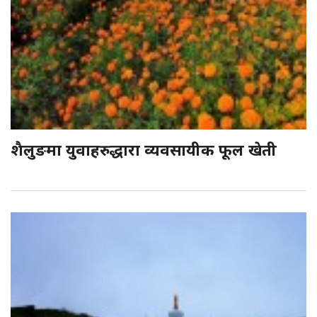
शैलुङमा युवाहरुद्धारा व्यवसायीक फूल खेती