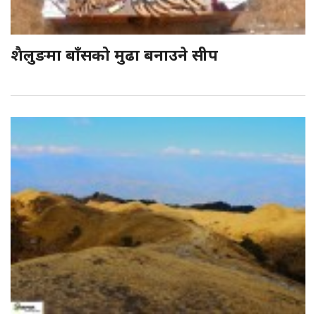
शैलुङमा बाँसको मुढा बनाउने सीप