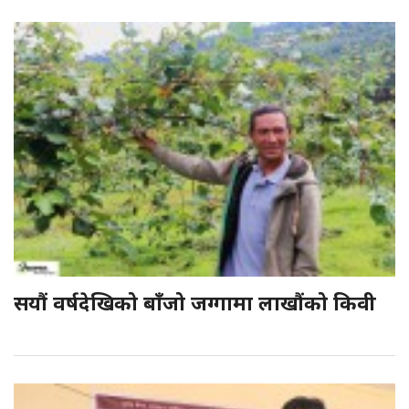
सयौं वर्षदेखिको बाँजो जग्गामा लाखौंको किवी