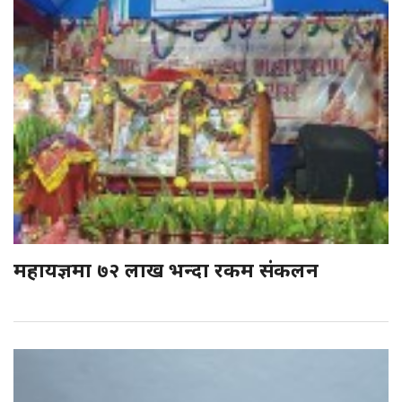
महायज्ञमा ७२ लाख भन्दा रकम संकलन