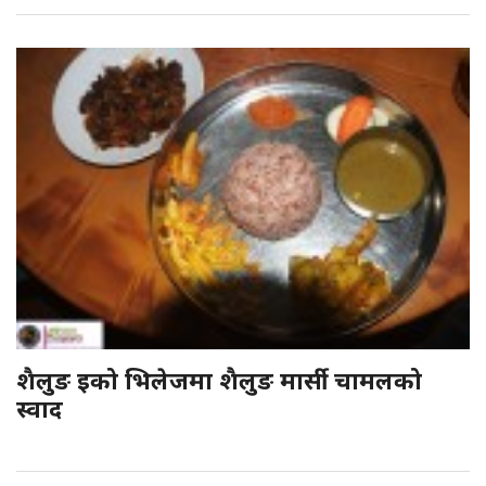
शैलुङ इको भिलेजमा शैलुङ मार्सी चामलको
स्वाद