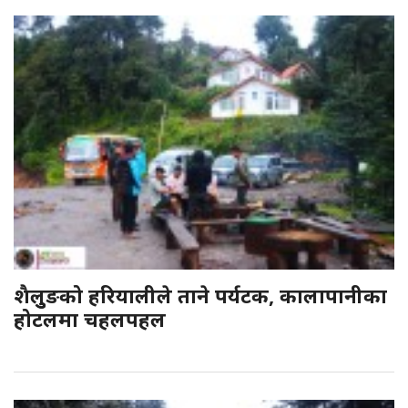
शैलुुङको हरियालीले ताने पर्यटक, कालापानीका
होटलमा चहलपहल