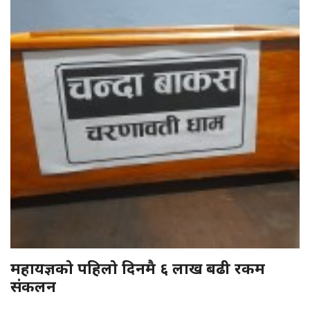
महायज्ञको पहिलो दिनमै ६ लाख बढी रकम
संकलन