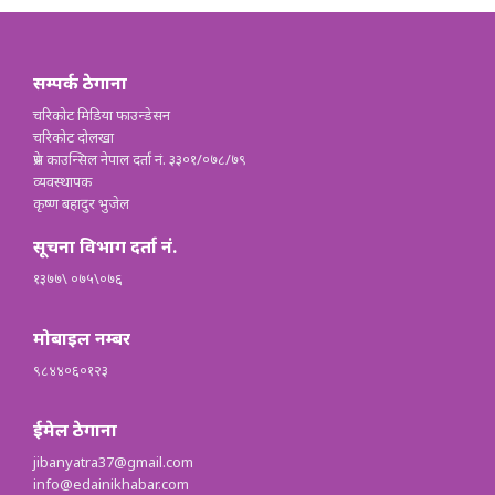
सम्पर्क ठेगाना
चरिकोट मिडिया फाउन्डेसन
चरिकोट दोलखा
प्रेस काउन्सिल नेपाल दर्ता नं. ३३०१/०७८/७९
व्यवस्थापक
कृष्ण बहादुर भुजेल
सूचना विभाग दर्ता नं.
१३७७\ ०७५\०७६
मोबाइल नम्बर
९८४४०६०१२३
ईमेल ठेगाना
jibanyatra37@gmail.com
info@edainikhabar.com