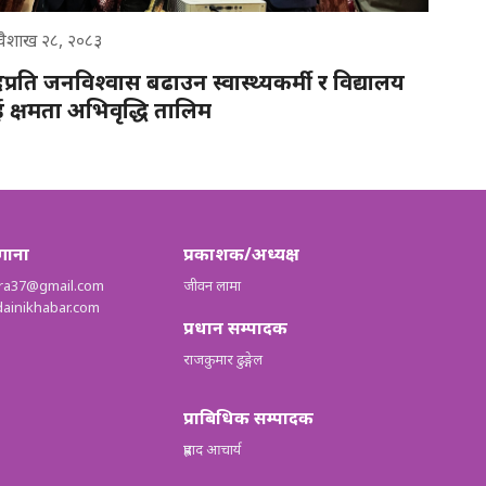
वैशाख २८, २०८३
दप्रति जनविश्वास बढाउन स्वास्थ्यकर्मी र विद्यालय
ई क्षमता अभिवृद्धि तालिम
गाना
प्रकाशक/अध्यक्ष
tra37@gmail.com
जीवन लामा
ainikhabar.com
प्रधान सम्पादक
राजकुमार ढुङ्गेल
प्राबिधिक सम्पादक
प्रह्लाद आचार्य