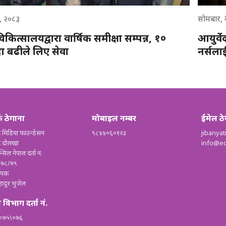
 १, २०८३
सोमबार, 
चिकित्सालयद्वारा वार्षिक समीक्षा सम्पन्न, १०
आयुर्वे
ा बढीले लिए सेवा
नर्सला
्क ठेगाना
मोबाइल नम्बर
ईमेल ठे
 मिडिया फाउन्डेसन
९८४४०६०१२३
jibanya
ट दोलखा
info@ed
न्सिल नेपाल दर्ता नं.
०७८/७९
थापक
हादुर भुजेल
 विभाग दर्ता नं.
 ०७५\०७६