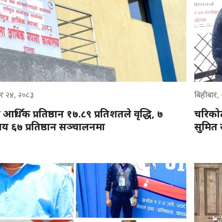
र २४, २०८३
बिहीबार,
र्थिक प्रतिष्ठान १७.८९ प्रतिशतले वृद्धि, ७
चरिकोट
य ६७ प्रतिष्ठान सञ्चालनमा
सुमित स