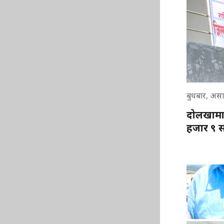
बुधबार, असा
दोलखामा आ
हजार ९ स