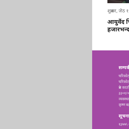
शुक्रबार, जेठ
आयुर्वेद 
हजारभन्द
सम्पर
चरिकोट
चरिको
प्रेस काउ
३३०१/
व्यवस्
कृष्ण ब
सूचना
१३७७\