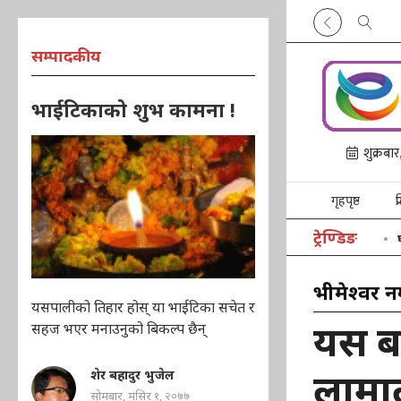
सम्पादकीय
भाईटिकाको शुभ कामना !
गृहपृष्ठ
प
ट्रेण्डिङ
भीमेश्वर 
यसपालीको तिहार होस् या भाईटिका सचेत र
यस बर
सहज भएर मनाउनुको बिकल्प छैन्
लामा
शेर बहादुर भुजेल
सोमबार, मंसिर १, २०७७