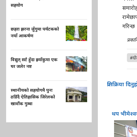
सहयोग
समारोह
रामेछा
गरिन्छ
छहरा झरना जुँगुमा पर्यटकको
नयाँ आकर्षण
प्रका
#दो
विद्युत् सर्ट हुँदा झ्याँकुमा एक
घर जलेर नष्ट
प्रतिक्रिया दिनु
स्थानीयको सहयोगमै पुनः
ठडिँदै ऐतिहासिक जिरेलको
खार्वोक गुम्बा
थप भीमेश्