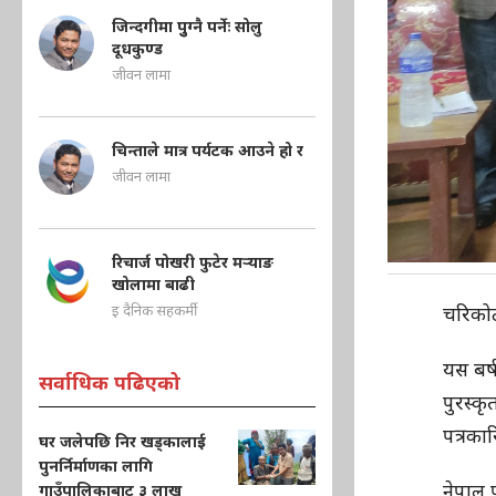
जिन्दगीमा पुुग्नै पर्नेः सोलु
दूधकुण्ड
जीवन लामा
चिन्ताले मात्र पर्यटक आउने हो र
जीवन लामा
रिचार्ज पोखरी फुटेर मऱ्याङ
खोलामा बाढी
चरिको
इ दैनिक सहकर्मी
यस बर्
सर्वाधिक पढिएको
पुरस्क
पत्रका
घर जलेपछि निर खड्कालाई
पुनर्निर्माणका लागि
नेपाल
गाउँपालिकाबाट ३ लाख