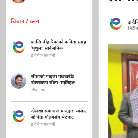
विचार / ब्लग
इ दै
बिहीब
शान्ति नीहारिकाको कविता संग्रह
‘पृथुला’ सार्वजनिक
इ दैनिक सहकर्मी
सीताको पाइला पछ्याउँदैः
दोलखाका सीता–स्मृतिहरू
जीवन लामा
दोलखा समाज जापानद्वारा सांसद
सोविता गौतमसँग भेटघाट
इ दैनिक सहकर्मी