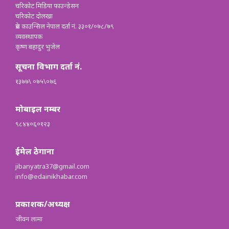
चरिकोट मिडिया फाउन्डेसन
चरिकोट दोलखा
प्रेस काउन्सिल नेपाल दर्ता नं. ३३०१/०७८/७९
व्यवस्थापक
कृष्ण बहादुर भुजेल
सूचना विभाग दर्ता नं.
१३७७\ ०७५\०७६
मोबाइल नम्बर
९८४४०६०१२३
ईमेल ठेगाना
jibanyatra37@gmail.com
info@edainikhabar.com
प्रकाशक/अध्यक्ष
जीवन लामा