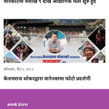
चरिकोटमा वैशाख ९ देखि औद्योगिक मेला सुरु हुँदै
सोमबार, चैत ९, २०८२
केशवराज थोकरद्वारा वानेश्वरमा फोटो प्रदर्शनी
सम्पर्क ठेगाना