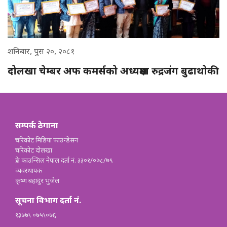
शनिबार, पुस २०, २०८१
दोलखा चेम्बर अफ कमर्सको अध्यक्षमा रुद्रजंग बुढाथोकी
सम्पर्क ठेगाना
चरिकोट मिडिया फाउन्डेसन
चरिकोट दोलखा
प्रेस काउन्सिल नेपाल दर्ता नं. ३३०१/०७८/७९
व्यवस्थापक
कृष्ण बहादुर भुजेल
सूचना विभाग दर्ता नं.
१३७७\ ०७५\०७६