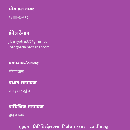
मोबाइल नम्बर
९८४४०६०१२३
ईमेल ठेगाना
jibanyatra37@gmail.com
info@edainikhabar.com
प्रकाशक/अध्यक्ष
जीवन लामा
प्रधान सम्पादक
राजकुमार ढुङ्गेल
प्राबिधिक सम्पादक
प्रह्लाद आचार्य
गृहपृष्ठ
प्रतिनिधि/प्रदेश सभा निर्वाचन २०७९
स्थानीय तह