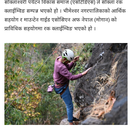
सोक्लाश्वरी पर्यटन विकास समाज (एसटिडिएस) ले सोक्ला रक
क्लाईम्विङ सम्पन्न भएको हो । भीमेश्वर नगरपालिकाको आर्थिक
सहयोग र माउन्टेन गाईड एसोसिएन अफ नेपाल (मोगान) को
प्राविधिक सहयोगमा रक क्लाईम्विङ भएको हो ।