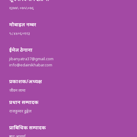
१३७७\ ०७५\०७६
मोबाइल नम्बर
९८४४०६०१२३
ईमेल ठेगाना
jibanyatra37@gmail.com
info@edainikhabar.com
प्रकाशक/अध्यक्ष
जीवन लामा
प्रधान सम्पादक
राजकुमार ढुङ्गेल
प्राबिधिक सम्पादक
प्रह्लाद आचार्य