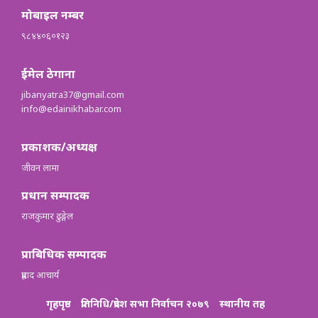
मोबाइल नम्बर
९८४४०६०१२३
ईमेल ठेगाना
jibanyatra37@gmail.com
info@edainikhabar.com
प्रकाशक/अध्यक्ष
जीवन लामा
प्रधान सम्पादक
राजकुमार ढुङ्गेल
प्राबिधिक सम्पादक
प्रह्लाद आचार्य
गृहपृष्ठ
प्रतिनिधि/प्रदेश सभा निर्वाचन २०७९
स्थानीय तह