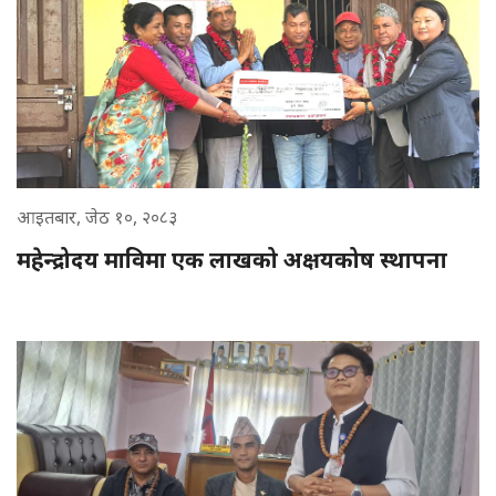
आइतबार, जेठ १०, २०८३
महेन्द्रोदय माविमा एक लाखको अक्षयकोष स्थापना