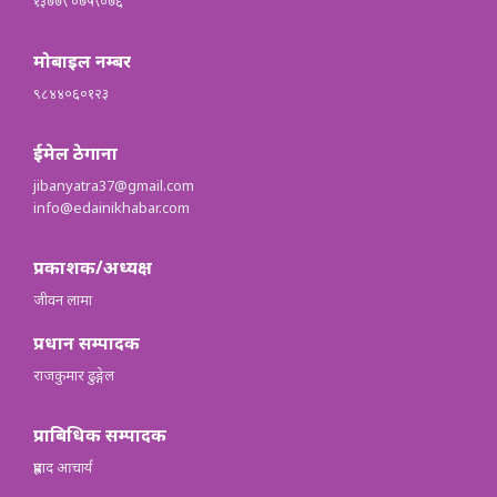
१३७७\ ०७५\०७६
मोबाइल नम्बर
९८४४०६०१२३
ईमेल ठेगाना
jibanyatra37@gmail.com
info@edainikhabar.com
प्रकाशक/अध्यक्ष
जीवन लामा
प्रधान सम्पादक
राजकुमार ढुङ्गेल
प्राबिधिक सम्पादक
प्रह्लाद आचार्य