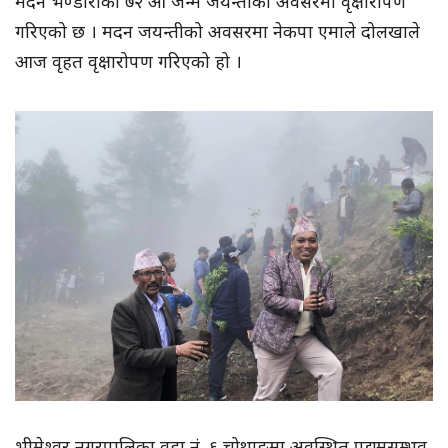
मदन भण्डारीको ७२ औं जन्म जयन्तीको अवसरमा वृक्षारोपण
गरिएको छ । मदन जयन्तीको अवसरमा नेकपा एमाले दोलखाले
आज वृहत वृक्षारोपण गरिएको हो ।
भीमेश्वर नगरपालिका वडा नं. ६ चोथाङमा अवस्थित पद्यमसम्भव