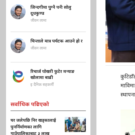
जिन्दगीमा पुुग्नै पर्नेः सोलु
दूधकुण्ड
जीवन लामा
चिन्ताले मात्र पर्यटक आउने हो र
जीवन लामा
रिचार्ज पोखरी फुटेर मऱ्याङ
कुटिडा
खोलामा बाढी
इ दैनिक सहकर्मी
माविमा
स्थापना
सर्वाधिक पढिएको
घर जलेपछि निर खड्कालाई
पुनर्निर्माणका लागि
गाउँपालिकाबाट ३ लाख