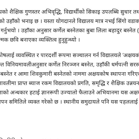
यको शैक्षिक गुणस्तर अभिवृद्धि, विद्यार्थीको सिकाइ उपलब्धि सुधार तथा 
 उहाँको भनाइ छ । यस्ता योगदानले विद्यालय मात्र नभई सिंगो वडाको शि
 गर्नुभयो । उहाँका अनुसार कर्णेल बस्नेतका बुबा लिला बहादुर बस्न
मक छवि बनाएका व्यक्तित्व हुनुहुन्थ्यो ।
ोषलाई व्यवस्थित र पारदर्शी रूपमा सञ्चालन गर्न विद्यालयले ‘अक्
्त विनियमावलीअनुसार कर्णेल निरञ्जन बस्नेत, उहाँकी धर्मपत्नी सर
 बस्नेत र आमा शिवकुमारी बस्नेतको नाममा अक्षयकोष स्थापना गरिए
वलीमा प्राप्त ब्याज रकम विद्यालयको प्रगति, समृद्धि र शैक्षिक उन्न
ताको अन्धकार हटाई ज्ञानरूपी उज्यालो फैलाउने अभियानमा यस अक्षयक
थापन समितिले व्यक्त गरेको छ । स्थानीय समुदायले पनि यस पहलल