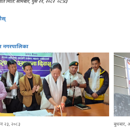
शित मिति: सोमबार, पुस २१, २०८२
०८:४३
होस्
वर नगरपालिका
उन २३, २०८३
बुधबार, 