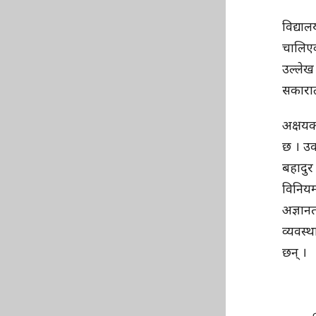
विद्याल
चालिएको
उल्लेख
सकारात्
अक्षयक
छ । उक
बहादुर
विनियमा
अज्ञान
व्यवस्
छन् ।