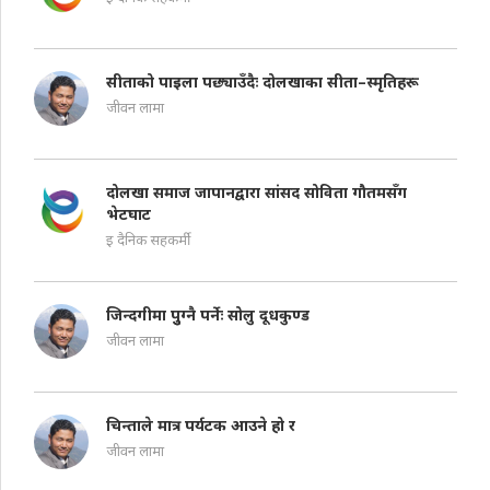
सीताको पाइला पछ्याउँदैः दोलखाका सीता–स्मृतिहरू
जीवन लामा
दोलखा समाज जापानद्वारा सांसद सोविता गौतमसँग
भेटघाट
इ दैनिक सहकर्मी
जिन्दगीमा पुुग्नै पर्नेः सोलु दूधकुण्ड
जीवन लामा
चिन्ताले मात्र पर्यटक आउने हो र
जीवन लामा