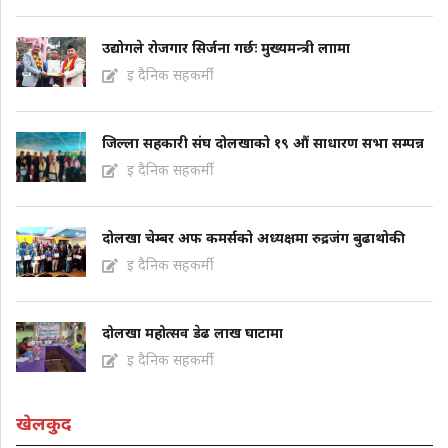
उद्योगले रोजगार सिर्जना गर्छः मुख्यमन्त्री लाामा
इ दैनिक सहकर्मी
जिल्ला सहकारी संघ दोलखाको १९ औं साधारण सभा सम्पन्न
इ दैनिक सहकर्मी
दोलखा चेम्बर अफ कमर्सको अध्यक्षमा रुद्रजंग बुढाथोकी
इ दैनिक सहकर्मी
दोलखा महोत्सव डेढ लाख घाटामा
इ दैनिक सहकर्मी
खेलकुद