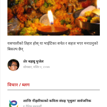
यसपालीको तिहार होस् या भाईटिका सचेत र सहज भएर मनाउनुको
बिकल्प छैन्
शेर बहादुर भुजेल
सोमबार, मंसिर १, २०७७
विचार / ब्लग
शान्ति नीहारिकाको कविता संग्रह ‘पृथुला’ सार्वजनिक
इ दैनिक सहकर्मी