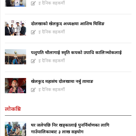
इ दैनिक सहकर्मी
दोलखाको खेलकुद अध्यक्षमा आशिष घिसिङ
इ दैनिक सहकर्मी
पशुपति चौलागाई स्मृति कपको उपाधि कालिञ्चोकलाई
इ दैनिक सहकर्मी
खेलकुद महासंघ दोलखामा नर्बु तामाङ
इ दैनिक सहकर्मी
लोकप्रिय
घर जलेपछि निर खड्कालाई पुनर्निर्माणका लागि
गाउँपालिकाबाट ३ लाख सहयोग