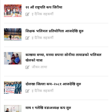
११ औं राष्ट्रपति कप जिरीमा
इ दैनिक सहकर्मी
शिक्षक भलिवल प्रतियोगिता आजदेखि सुरु
इ दैनिक सहकर्मी
काखमा बच्चा, मनमा सपनाः सोनीया तामाङको भलिबल
खेलको यात्रा
जीवन लामा
दोलखा जिल्ला कप–२०८१ आजदेखि सुरु
इ दैनिक सहकर्मी
माघ १ गतेखि वडाअध्यक्ष कप सुरु