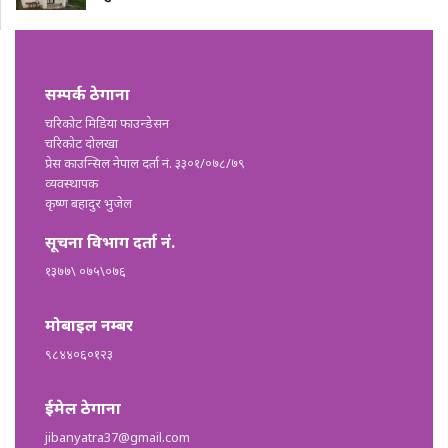
सम्पर्क ठेगाना
चरिकोट मिडिया फाउन्डेसन
चरिकोट दोलखा
प्रेस काउन्सिल नेपाल दर्ता नं. ३३०१/०७८/७९
व्यवस्थापक
कृष्ण बहादुर भुजेल
सूचना विभाग दर्ता नं.
१३७७\ ०७५\०७६
मोबाइल नम्बर
९८४४०६०१२३
ईमेल ठेगाना
jibanyatra37@gmail.com