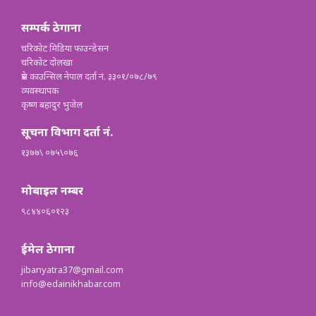
सम्पर्क ठेगाना
चरिकोट मिडिया फाउन्डेसन
चरिकोट दोलखा
प्रेस काउन्सिल नेपाल दर्ता नं. ३३०१/०७८/७९
व्यवस्थापक
कृष्ण बहादुर भुजेल
सूचना विभाग दर्ता नं.
१३७७\ ०७५\०७६
मोबाइल नम्बर
९८४४०६०१२३
ईमेल ठेगाना
jibanyatra37@gmail.com
info@edainikhabar.com