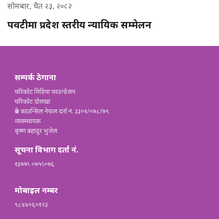
सोमबार, चैत २३, २०८२
पवटीमा प्रदेश स्तरीय न्यायिक सम्मेलन
सम्पर्क ठेगाना
चरिकोट मिडिया फाउन्डेसन
चरिकोट दोलखा
प्रेस काउन्सिल नेपाल दर्ता नं. ३३०१/०७८/७९
व्यवस्थापक
कृष्ण बहादुर भुजेल
सूचना विभाग दर्ता नं.
१३७७\ ०७५\०७६
मोबाइल नम्बर
९८४४०६०१२३