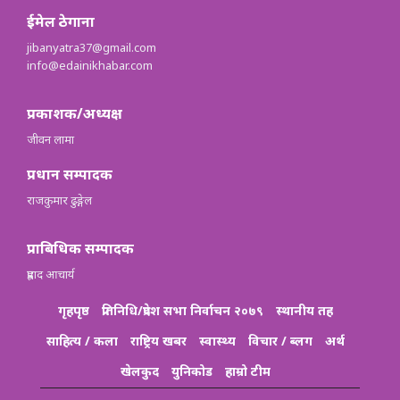
ईमेल ठेगाना
jibanyatra37@gmail.com
info@edainikhabar.com
प्रकाशक/अध्यक्ष
जीवन लामा
प्रधान सम्पादक
राजकुमार ढुङ्गेल
प्राबिधिक सम्पादक
प्रह्लाद आचार्य
गृहपृष्ठ
प्रतिनिधि/प्रदेश सभा निर्वाचन २०७९
स्थानीय तह
साहित्य / कला
राष्ट्रिय खबर
स्वास्थ्य
विचार / ब्लग
अर्थ
खेलकुद
युनिकोड
हाम्रो टीम