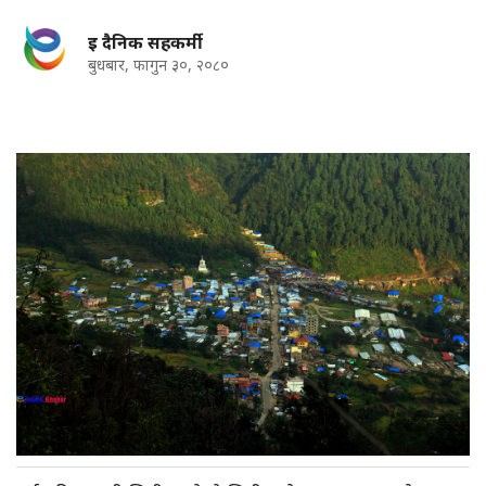
इ दैनिक सहकर्मी
बुधबार, फागुन ३०, २०८०