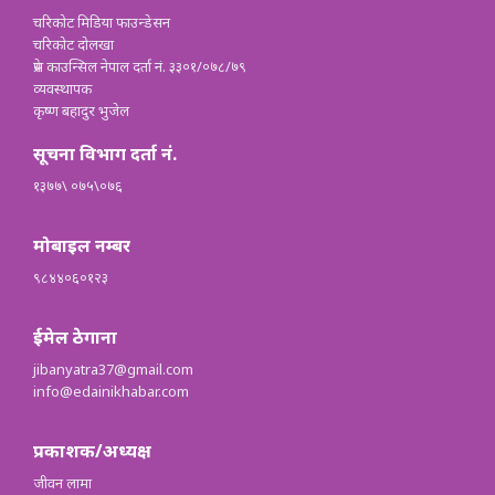
चरिकोट मिडिया फाउन्डेसन
चरिकोट दोलखा
प्रेस काउन्सिल नेपाल दर्ता नं. ३३०१/०७८/७९
व्यवस्थापक
कृष्ण बहादुर भुजेल
सूचना विभाग दर्ता नं.
१३७७\ ०७५\०७६
मोबाइल नम्बर
९८४४०६०१२३
ईमेल ठेगाना
jibanyatra37@gmail.com
info@edainikhabar.com
प्रकाशक/अध्यक्ष
जीवन लामा