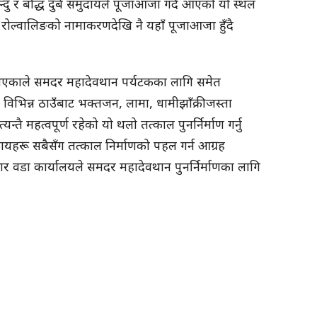
दु र बौद्ध दुबै समुदायले पूजाआजा गर्दै आएको यो स्थल
ार रोल्वालिङको नामाकरणदेखि नै यहाँ पूजाआजा हुँदै
र्ने भएकाले समदर महादेवथान पर्यटकका लागि समेत
िभिन्न ठाउँबाट भक्तजन, लामा, धामीझाँक्रीजस्ता
यन्तै महत्वपूर्ण रहेको यो थलो तत्काल पुनर्निर्माण गर्नु
ायहरू सबैसँग तत्काल निर्माणको पहल गर्न आग्रह
ार वडा कार्यालयले समदर महादेवथान पुनर्निर्माणका लागि