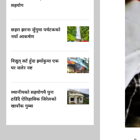
सहयोग
छहरा झरना जुँगुमा पर्यटकको
नयाँ आकर्षण
विद्युत् सर्ट हुँदा झ्याँकुमा एक
घर जलेर नष्ट
स्थानीयको सहयोगमै पुनः
ठडिँदै ऐतिहासिक जिरेलको
खार्वोक गुम्बा