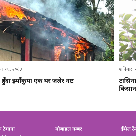
उन १६, २०८३
शनिबार, 
र्ट हुँदा झ्याँकुमा एक घर जलेर नष्ट
टासिना
किसान
्क ठेगाना
मोबाइल नम्बर
ईमेल ठे