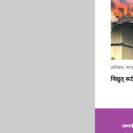
शनिबार, सा
विद्युत् स
सम्पर