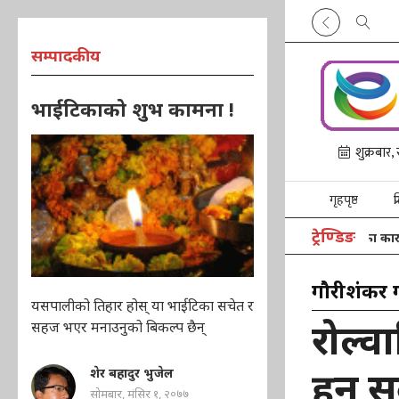
सम्पादकीय
भाईटिकाको शुभ कामना !
गृहपृष्ठ
प
ट्रेण्डिङ
यलुङरीमा शव लिन गएको हेलिकप्टर खराब मौसमका कारण गोंगरमै रोकि
गौरीशंकर 
यसपालीको तिहार होस् या भाईटिका सचेत र
रोल्व
सहज भएर मनाउनुको बिकल्प छैन्
हुन 
शेर बहादुर भुजेल
सोमबार, मंसिर १, २०७७