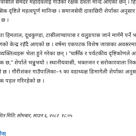
यवासीले समदर महादेवलाई गाउँको रक्षक देवता मान्दै आएका छन् । हिन्
िक दृष्टिले महत्वपूर्ण मानिन्छ । समाजसेवी दावाछिरी शेर्पाका अनुस
 छ ।
ल्पा हिमताल, दूधकुण्डा, टासीलाप्चापास र यलुुङपास जाने मार्गमै प
को केन्द्र रहँदै आएको छ । वर्षमा एकपटक विशेष जात्राका अवसरमा व
 व्यक्तित्वहरू भेला हुने गरेका छन् । “धार्मिक र पर्यटकीय दृष्टिकोणले अत्
 छ,“ शेर्पाले भन्नुुभयो । स्थानीयवासी, भक्तजन र सरोकारवाला निक
 छ । गौरीशंकर गाउँपालिका–९ का वडाध्यक्ष ङिमागेली शेर्पाका अनुस
क पहल गरिरहेको छ ।
शित मिति: सोमबार, साउन ६, २०८२
१८:०५
होस्