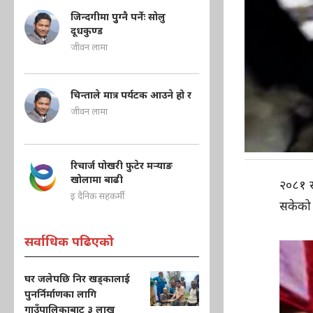
जिन्दगीमा पुुग्नै पर्नेः सोलु
दूधकुण्ड
जीवन लामा
चिन्ताले मात्र पर्यटक आउने हो र
जीवन लामा
रिचार्ज पोखरी फुटेर मऱ्याङ
खोलामा बाढी
२०८१ स
इ दैनिक सहकर्मी
सकेको 
सर्वाधिक पढिएको
घर जलेपछि निर खड्कालाई
पुनर्निर्माणका लागि
गाउँपालिकाबाट ३ लाख