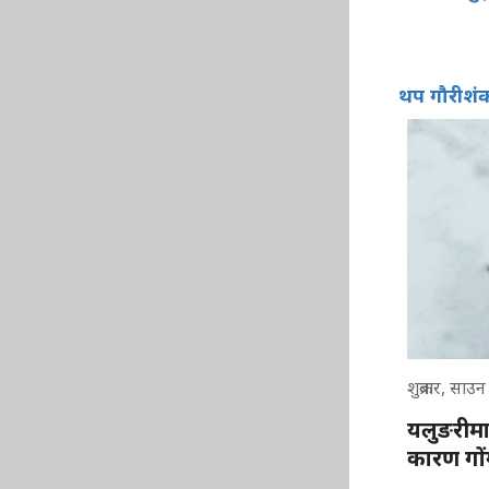
थप गौरीशं
शुक्रबार, साउ
यलुङरीम
कारण गों