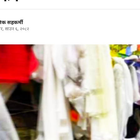
निक सहकर्मी
र, साउन ६, २०८२