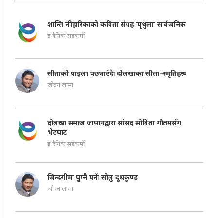
शान्ति नीहारिकाको कविता संग्रह ‘पृथुला’ सार्वजनिक
इ दैनिक सहकर्मी
सीताको पाइला पछ्याउँदैः दोलखाका सीता–स्मृतिहरू
जीवन लामा
दोलखा समाज जापानद्वारा सांसद सोविता गौतमसँग
भेटघाट
इ दैनिक सहकर्मी
जिन्दगीमा पुुग्नै पर्नेः सोलु दूधकुण्ड
जीवन लामा