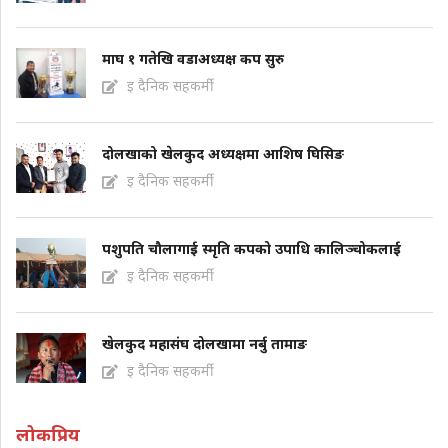
माघ १ गतेखि वडाअध्यक्ष कप सुरु
इ दैनिक सहकर्मी
दोलखाको खेलकुद अध्यक्षमा आशिष घिसिङ
इ दैनिक सहकर्मी
पशुपति चौलागाई स्मृति कपको उपाधि कालिञ्चोकलाई
इ दैनिक सहकर्मी
खेलकुद महासंघ दोलखामा नर्बु तामाङ
इ दैनिक सहकर्मी
लोकप्रिय