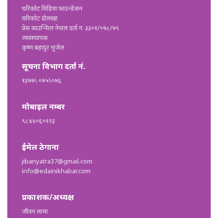
चरिकोट मिडिया फाउन्डेसन
चरिकोट दोलखा
प्रेस काउन्सिल नेपाल दर्ता नं. ३३०१/०७८/७९
व्यवस्थापक
कृष्ण बहादुर भुजेल
सूचना विभाग दर्ता नं.
१३७७\ ०७५\०७६
मोबाइल नम्बर
९८४४०६०१२३
ईमेल ठेगाना
jibanyatra37@gmail.com
info@edainikhabar.com
प्रकाशक/अध्यक्ष
जीवन लामा