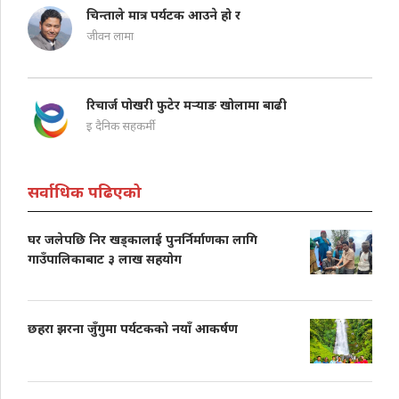
चिन्ताले मात्र पर्यटक आउने हो र
जीवन लामा
रिचार्ज पोखरी फुटेर मऱ्याङ खोलामा बाढी
इ दैनिक सहकर्मी
सर्वाधिक पढिएको
घर जलेपछि निर खड्कालाई पुनर्निर्माणका लागि
गाउँपालिकाबाट ३ लाख सहयोग
छहरा झरना जुँगुमा पर्यटकको नयाँ आकर्षण