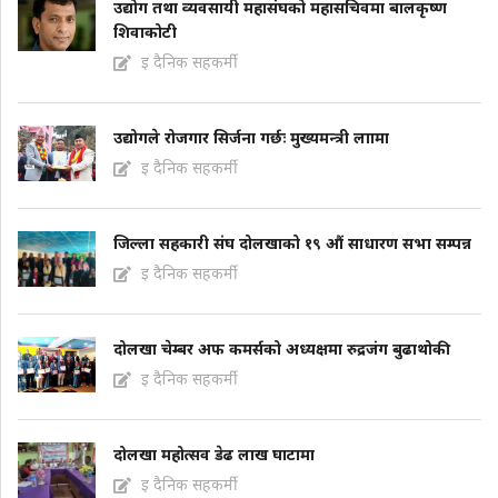
उद्योग तथा व्यवसायी महासंघको महासचिवमा बालकृष्ण
शिवाकोटी
इ दैनिक सहकर्मी
उद्योगले रोजगार सिर्जना गर्छः मुख्यमन्त्री लाामा
इ दैनिक सहकर्मी
जिल्ला सहकारी संघ दोलखाको १९ औं साधारण सभा सम्पन्न
इ दैनिक सहकर्मी
दोलखा चेम्बर अफ कमर्सको अध्यक्षमा रुद्रजंग बुढाथोकी
इ दैनिक सहकर्मी
दोलखा महोत्सव डेढ लाख घाटामा
इ दैनिक सहकर्मी