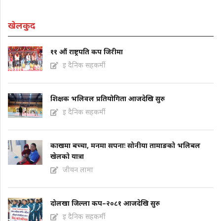
खेलकुद
११ औं राष्ट्रपति कप जिरीमा
इ दैनिक सहकर्मी
शिक्षक भलिवल प्रतियोगिता आजदेखि सुरु
इ दैनिक सहकर्मी
काखमा बच्चा, मनमा सपनाः सोनीया तामाङको भलिबल
खेलको यात्रा
जीवन लामा
दोलखा जिल्ला कप–२०८१ आजदेखि सुरु
इ दैनिक सहकर्मी