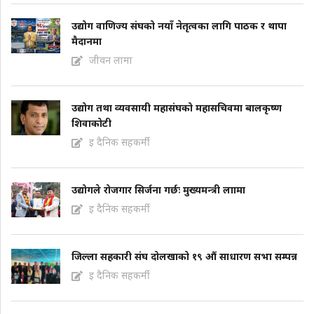
उद्योग वाणिज्य संघको नयाँ नेतृत्वका लागि पाठक र थापा
मैदानमा
जीवन लामा
उद्योग तथा व्यवसायी महासंघको महासचिवमा बालकृष्ण
शिवाकोटी
इ दैनिक सहकर्मी
उद्योगले रोजगार सिर्जना गर्छः मुख्यमन्त्री लाामा
इ दैनिक सहकर्मी
जिल्ला सहकारी संघ दोलखाको १९ औं साधारण सभा सम्पन्न
इ दैनिक सहकर्मी