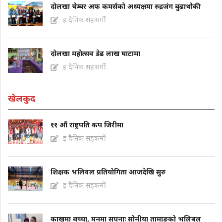
दोलखा चेम्बर अफ कमर्सको अध्यक्षमा रुद्रजंग बुढाथोकी
इ दैनिक सहकर्मी
दोलखा महोत्सव डेढ लाख घाटामा
इ दैनिक सहकर्मी
खेलकुद
११ औं राष्ट्रपति कप जिरीमा
इ दैनिक सहकर्मी
शिक्षक भलिवल प्रतियोगिता आजदेखि सुरु
इ दैनिक सहकर्मी
काखमा बच्चा, मनमा सपनाः सोनीया तामाङको भलिबल