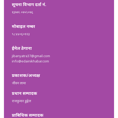
सूचना विभाग दर्ता नं.
१३७७\ ०७५\०७६
मोबाइल नम्बर
९८४४०६०१२३
ईमेल ठेगाना
jibanyatra37@gmail.com
info@edainikhabar.com
प्रकाशक/अध्यक्ष
जीवन लामा
प्रधान सम्पादक
राजकुमार ढुङ्गेल
प्राबिधिक सम्पादक