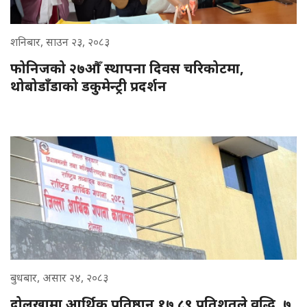
शनिबार, साउन २३, २०८३
फोनिजको २७औँ स्थापना दिवस चरिकोटमा,
थोबोडाँडाको डकुमेन्ट्री प्रदर्शन
बुधबार, असार २४, २०८३
दोलखामा आर्थिक प्रतिष्ठान १७.८९ प्रतिशतले वृद्धि, ७