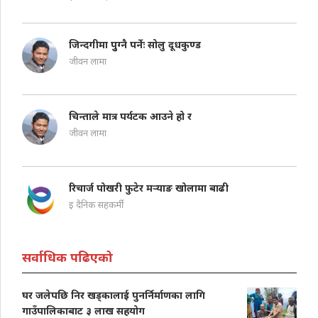
जिन्दगीमा पुुग्नै पर्नेः सोलु दूधकुण्ड
जीवन लामा
चिन्ताले मात्र पर्यटक आउने हो र
जीवन लामा
रिचार्ज पोखरी फुटेर मऱ्याङ खोलामा बाढी
इ दैनिक सहकर्मी
सर्वाधिक पढिएको
घर जलेपछि निर खड्कालाई पुनर्निर्माणका लागि
गाउँपालिकाबाट ३ लाख सहयोग