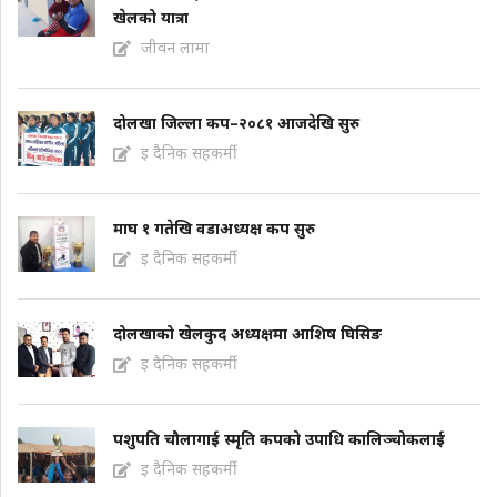
खेलको यात्रा
जीवन लामा
दोलखा जिल्ला कप–२०८१ आजदेखि सुरु
इ दैनिक सहकर्मी
माघ १ गतेखि वडाअध्यक्ष कप सुरु
इ दैनिक सहकर्मी
दोलखाको खेलकुद अध्यक्षमा आशिष घिसिङ
इ दैनिक सहकर्मी
पशुपति चौलागाई स्मृति कपको उपाधि कालिञ्चोकलाई
इ दैनिक सहकर्मी