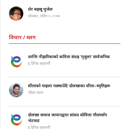
शेर बहादुर भुजेल
सोमबार, मंसिर १, २०७७
विचार / ब्लग
शान्ति नीहारिकाको कविता संग्रह ‘पृथुला’ सार्वजनिक
इ दैनिक सहकर्मी
सीताको पाइला पछ्याउँदैः दोलखाका सीता–स्मृतिहरू
जीवन लामा
दोलखा समाज जापानद्वारा सांसद सोविता गौतमसँग
भेटघाट
इ दैनिक सहकर्मी