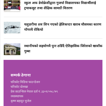
स्कुल अफ डेमोक्रेसीद्वारा गुजर्पा विद्यालयका विद्यार्थीलाई
ट्रयाकसुट तथा शैक्षिक सामग्री वितरण
यलुङरीमा शव लिन गएको हेलिकप्टर खराब मौसमका कारण
गोंगरमै रोकियो
स्थानीयको सहयोगमै पुनः ठडिँदै ऐतिहासिक जिरेलको खार्वोक
गुम्बा
सम्पर्क ठेगाना
चरिकोट मिडिया फाउन्डेसन
चरिकोट दोलखा
प्रेस काउन्सिल नेपाल दर्ता नं. ३३०१/०७८/७९
व्यवस्थापक
कृष्ण बहादुर भुजेल