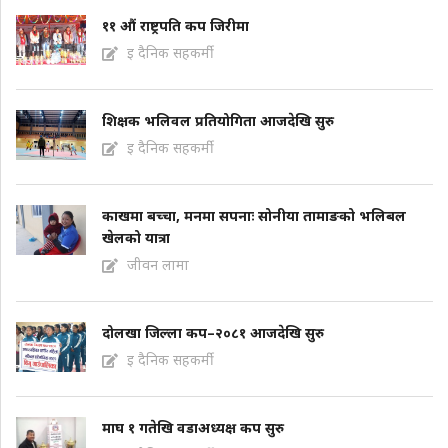
११ औं राष्ट्रपति कप जिरीमा
इ दैनिक सहकर्मी
शिक्षक भलिवल प्रतियोगिता आजदेखि सुरु
इ दैनिक सहकर्मी
काखमा बच्चा, मनमा सपनाः सोनीया तामाङको भलिबल
खेलको यात्रा
जीवन लामा
दोलखा जिल्ला कप–२०८१ आजदेखि सुरु
इ दैनिक सहकर्मी
माघ १ गतेखि वडाअध्यक्ष कप सुरु