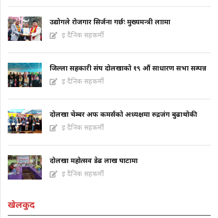
उद्योगले रोजगार सिर्जना गर्छः मुख्यमन्त्री लाामा
इ दैनिक सहकर्मी
जिल्ला सहकारी संघ दोलखाको १९ औं साधारण सभा सम्पन्न
इ दैनिक सहकर्मी
दोलखा चेम्बर अफ कमर्सको अध्यक्षमा रुद्रजंग बुढाथोकी
इ दैनिक सहकर्मी
दोलखा महोत्सव डेढ लाख घाटामा
इ दैनिक सहकर्मी
खेलकुद