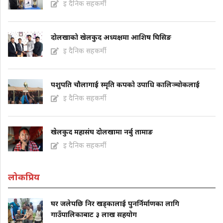
इ दैनिक सहकर्मी
दोलखाको खेलकुद अध्यक्षमा आशिष घिसिङ
इ दैनिक सहकर्मी
पशुपति चौलागाई स्मृति कपको उपाधि कालिञ्चोकलाई
इ दैनिक सहकर्मी
खेलकुद महासंघ दोलखामा नर्बु तामाङ
इ दैनिक सहकर्मी
लोकप्रिय
घर जलेपछि निर खड्कालाई पुनर्निर्माणका लागि
गाउँपालिकाबाट ३ लाख सहयोग