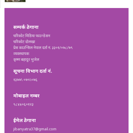
सम्पर्क ठेगाना
चरिकोट मिडिया फाउन्डेसन
चरिकोट दोलखा
प्रेस काउन्सिल नेपाल दर्ता नं. ३३०१/०७८/७९
व्यवस्थापक
कृष्ण बहादुर भुजेल
सूचना विभाग दर्ता नं.
१३७७\ ०७५\०७६
मोबाइल नम्बर
९८४४०६०१२३
ईमेल ठेगाना
jibanyatra37@gmail.com