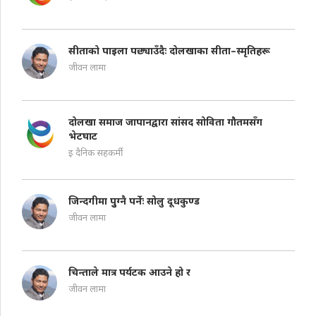
सीताको पाइला पछ्याउँदैः दोलखाका सीता–स्मृतिहरू
जीवन लामा
दोलखा समाज जापानद्वारा सांसद सोविता गौतमसँग
भेटघाट
इ दैनिक सहकर्मी
जिन्दगीमा पुुग्नै पर्नेः सोलु दूधकुण्ड
जीवन लामा
चिन्ताले मात्र पर्यटक आउने हो र
जीवन लामा