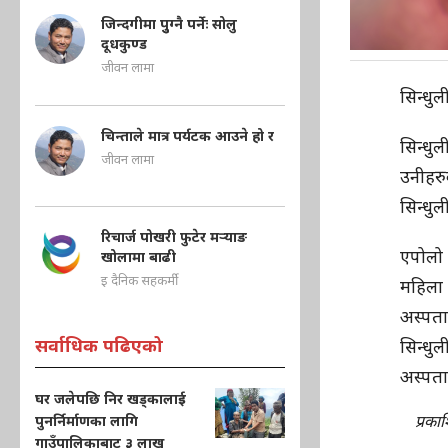
जिन्दगीमा पुुग्नै पर्नेः सोलु
दूधकुण्ड
जीवन लामा
सिन्धु
चिन्ताले मात्र पर्यटक आउने हो र
सिन्ध
जीवन लामा
उनीहर
सिन्धु
रिचार्ज पोखरी फुटेर मऱ्याङ
एपोलो
खोलामा बाढी
इ दैनिक सहकर्मी
महिला 
अस्पत
सर्वाधिक पढिएको
सिन्ध
अस्पता
घर जलेपछि निर खड्कालाई
प्रका
पुनर्निर्माणका लागि
गाउँपालिकाबाट ३ लाख