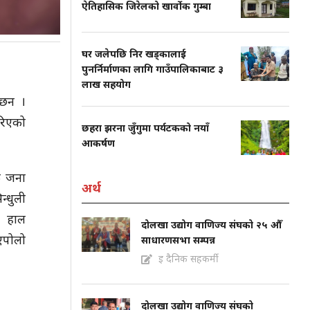
ऐतिहासिक जिरेलको खार्वोक गुम्बा
घर जलेपछि निर खड्कालाई
पुनर्निर्माणका लागि गाउँपालिकाबाट ३
लाख सहयोग
 छन ।
रिएको
छहरा झरना जुँगुमा पर्यटकको नयाँ
आकर्षण
क जना
अर्थ
्धुली
। हाल
दोलखा उद्योग वाणिज्य संघको २५ औँ
एपोलो
साधारणसभा सम्पन्न
इ दैनिक सहकर्मी
दोलखा उद्योग वाणिज्य संघको