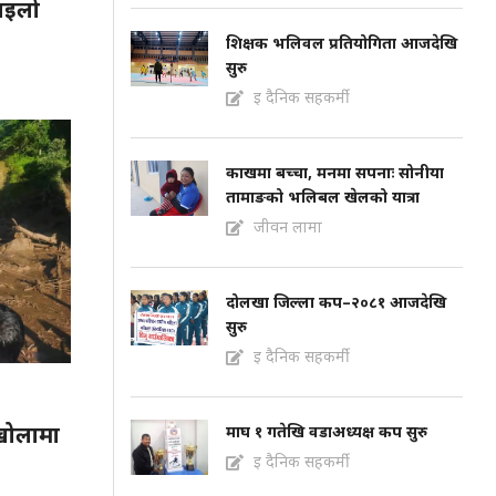
माइलो
शिक्षक भलिवल प्रतियोगिता आजदेखि
सुरु
इ दैनिक सहकर्मी
काखमा बच्चा, मनमा सपनाः सोनीया
तामाङको भलिबल खेलको यात्रा
जीवन लामा
दोलखा जिल्ला कप–२०८१ आजदेखि
सुरु
इ दैनिक सहकर्मी
 खोलामा
माघ १ गतेखि वडाअध्यक्ष कप सुरु
इ दैनिक सहकर्मी