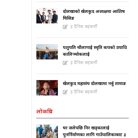
दोलखाको खेलकुद अध्यक्षमा आशिष
घिसिङ
इ दैनिक सहकर्मी
पशुपति चौलागाई स्मृति कपको उपाधि
कालिञ्चोकलाई
इ दैनिक सहकर्मी
खेलकुद महासंघ दोलखामा नर्बु तामाङ
इ दैनिक सहकर्मी
लोकप्रिय
घर जलेपछि निर खड्कालाई
पुनर्निर्माणका लागि गाउँपालिकाबाट ३