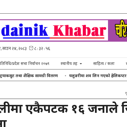
्रतिनिधि/प्रदेश सभा निर्वाचन २०७९
स्थानीय तह
साहित्य / कला
ुट तथा शैक्षिक सामग्री वितरण
यलुङरीमा शव लिन गएको हेलिकप्टर खराब मौस
गृ
ुलीमा एकैपटक १६ जनाले ज
ना