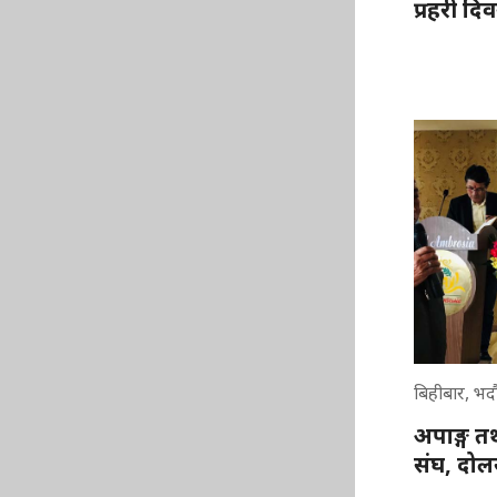
प्रहरी दि
बिहीबार, भद
अपाङ्ग तथ
संघ, दो