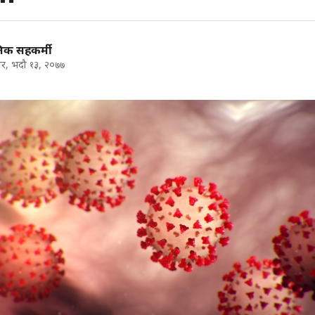
निक सहकर्मी
र, भदौ १३, २०७७