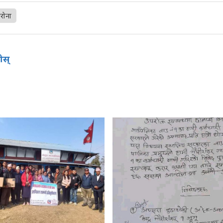
रोना
होस्