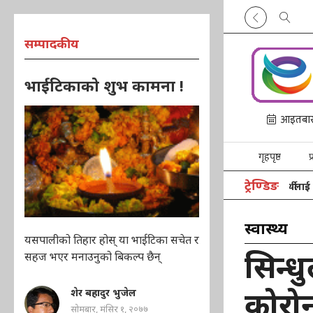
सम्पादकीय
भाईटिकाको शुभ कामना !
गृहपृष्ठ
प
ट्रेण्डिङ
स्कुल अफ डेमोक्रेसीद्वारा गुजर्पा विद्यालयका विद्यार्थीलाई ट्रयाकस
स्वास्थ्य
यसपालीको तिहार होस् या भाईटिका सचेत र
सिन्ध
सहज भएर मनाउनुको बिकल्प छैन्
कोरो
शेर बहादुर भुजेल
सोमबार, मंसिर १, २०७७