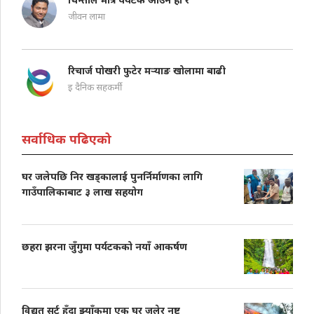
जीवन लामा
रिचार्ज पोखरी फुटेर मऱ्याङ खोलामा बाढी
इ दैनिक सहकर्मी
सर्वाधिक पढिएको
घर जलेपछि निर खड्कालाई पुनर्निर्माणका लागि
गाउँपालिकाबाट ३ लाख सहयोग
छहरा झरना जुँगुमा पर्यटकको नयाँ आकर्षण
विद्युत् सर्ट हुँदा झ्याँकुमा एक घर जलेर नष्ट