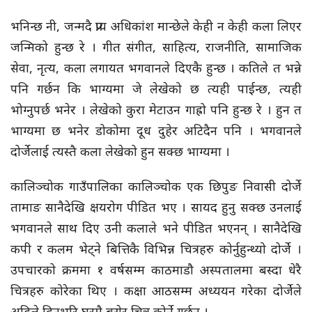
भनिन्छ नी, जन्मदै प्राय अधिकांश मान्छेले केही न केही कला लिएर
जन्मिको हुन्छ रे । गीत संगीत, साहित्य, राजनीति, सामाजिक
सेवा, नृत्य, कला लगायत भगवानले दिएकै हुन्छ । कतिले त भन्ने
पनि गर्छन कि भाग्यमा जे लेखेको छ त्यही पाईन्छ, त्यही
भोग्नुपर्छ भनेर । लेखेको कुरा मेटाउन गाह्रो पनि हुन्छ रे । हुन त
भाग्यमा छ भनेर डोकोमा दूध दुहेर अटिदैन पनि । भगवानले
दोर्जेलाई त्यस्तै कला लेखेको हुन सक्छ भाग्यमा ।
कालिञ्चोक गाउँपालिका कालिञ्चोक एक छिपुङ निवासी दोर्जे
तामाङ सानैदेखि क्षयरोग पीडित भए । सायद हुनु सक्छ उनलाई
भगवानले साथ दिए उनी कलाले भने पीडित भएनन् । सानैदेखि
कपी र कलम भेट्ने बित्तिकै विभिन्न चित्रहरु कोर्नुहुन्थ्यो दोर्जे ।
उपचारको क्रममा १ वर्षसम्म काठमाडौ अस्पतालमा बस्दा धेरै
चित्रहरु कोरेका थिए । कक्षा आठसम्म अध्ययन गरेका दोर्जेले
अहिले दिनभरि घरमै बसेर चित्र कोर्ने गर्छन ।