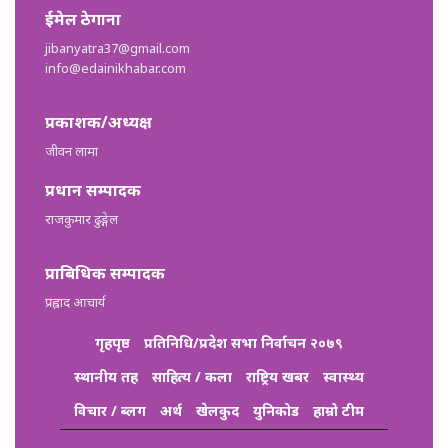
ईमेल ठेगाना
jibanyatra37@gmail.com
info@edainikhabar.com
प्रकाशक/अध्यक्ष
जीवन लामा
प्रधान सम्पादक
राजकुमार ढुङ्गेल
प्राबिधिक सम्पादक
प्रह्लाद आचार्य
गृहपृष्ठ
प्रतिनिधि/प्रदेश सभा निर्वाचन २०७९
स्थानीय तह
साहित्य / कला
राष्ट्रिय खबर
स्वास्थ्य
विचार / ब्लग
अर्थ
खेलकुद
युनिकोड
हाम्रो टीम