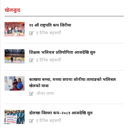
खेलकुद
११ औं राष्ट्रपति कप जिरीमा
इ दैनिक सहकर्मी
शिक्षक भलिवल प्रतियोगिता आजदेखि सुरु
इ दैनिक सहकर्मी
काखमा बच्चा, मनमा सपनाः सोनीया तामाङको भलिबल
खेलको यात्रा
जीवन लामा
दोलखा जिल्ला कप–२०८१ आजदेखि सुरु
इ दैनिक सहकर्मी