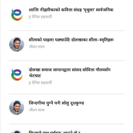
शान्ति नीहारिकाको कविता संग्रह ‘पृथुला’ सार्वजनिक
इ दैनिक सहकर्मी
सीताको पाइला पछ्याउँदैः दोलखाका सीता–स्मृतिहरू
जीवन लामा
दोलखा समाज जापानद्वारा सांसद सोविता गौतमसँग
भेटघाट
इ दैनिक सहकर्मी
जिन्दगीमा पुुग्नै पर्नेः सोलु दूधकुण्ड
जीवन लामा
चिन्ताले मात्र पर्यटक आउने हो र