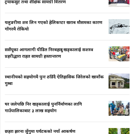
ट्रयाकसुट तथा शैक्षिक सामग्री वितरण
यलुङरीमा शव लिन गएको हेलिकप्टर खराब मौसमका कारण
गोंगरमै रोकियो
सर्सेपूका आगलागी पीडित निरबहादुर खड्कालाई सशस्त्र
प्रहरीद्धारा राहत सामग्री हस्तान्तरण
स्थानीयको सहयोगमै पुनः ठडिँदै ऐतिहासिक जिरेलको खार्वोक
गुम्बा
घर जलेपछि निर खड्कालाई पुनर्निर्माणका लागि
गाउँपालिकाबाट ३ लाख सहयोग
छहरा झरना जुँगुमा पर्यटकको नयाँ आकर्षण