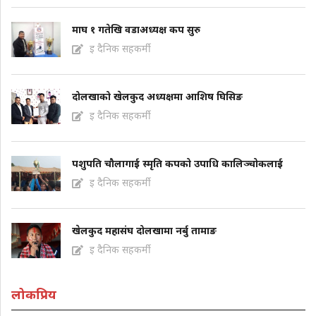
माघ १ गतेखि वडाअध्यक्ष कप सुरु
इ दैनिक सहकर्मी
दोलखाको खेलकुद अध्यक्षमा आशिष घिसिङ
इ दैनिक सहकर्मी
पशुपति चौलागाई स्मृति कपको उपाधि कालिञ्चोकलाई
इ दैनिक सहकर्मी
खेलकुद महासंघ दोलखामा नर्बु तामाङ
इ दैनिक सहकर्मी
लोकप्रिय