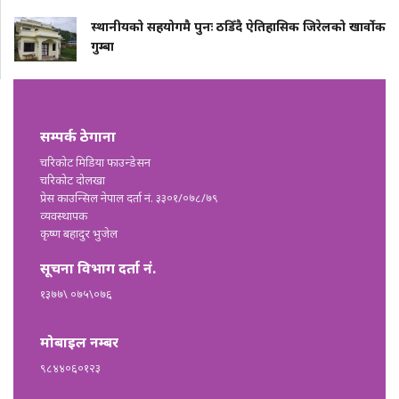
स्थानीयको सहयोगमै पुनः ठडिँदै ऐतिहासिक जिरेलको खार्वोक
गुम्बा
सम्पर्क ठेगाना
चरिकोट मिडिया फाउन्डेसन
चरिकोट दोलखा
प्रेस काउन्सिल नेपाल दर्ता नं. ३३०१/०७८/७९
व्यवस्थापक
कृष्ण बहादुर भुजेल
सूचना विभाग दर्ता नं.
१३७७\ ०७५\०७६
मोबाइल नम्बर
९८४४०६०१२३