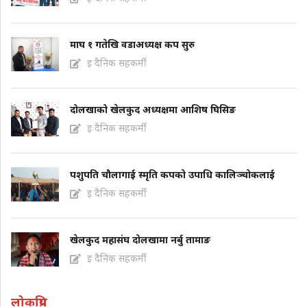
माघ १ गतेखि वडाअध्यक्ष कप सुरु
इ दैनिक सहकर्मी
दोलखाको खेलकुद अध्यक्षमा आशिष घिसिङ
इ दैनिक सहकर्मी
पशुपति चौलागाई स्मृति कपको उपाधि कालिञ्चोकलाई
इ दैनिक सहकर्मी
खेलकुद महासंघ दोलखामा नर्बु तामाङ
इ दैनिक सहकर्मी
लोकप्रिय