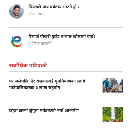
चिन्ताले मात्र पर्यटक आउने हो र
जीवन लामा
रिचार्ज पोखरी फुटेर मऱ्याङ खोलामा बाढी
इ दैनिक सहकर्मी
सर्वाधिक पढिएको
घर जलेपछि निर खड्कालाई पुनर्निर्माणका लागि
गाउँपालिकाबाट ३ लाख सहयोग
छहरा झरना जुँगुमा पर्यटकको नयाँ आकर्षण