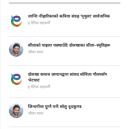
शान्ति नीहारिकाको कविता संग्रह ‘पृथुला’ सार्वजनिक
इ दैनिक सहकर्मी
सीताको पाइला पछ्याउँदैः दोलखाका सीता–स्मृतिहरू
जीवन लामा
दोलखा समाज जापानद्वारा सांसद सोविता गौतमसँग
भेटघाट
इ दैनिक सहकर्मी
जिन्दगीमा पुुग्नै पर्नेः सोलु दूधकुण्ड
जीवन लामा