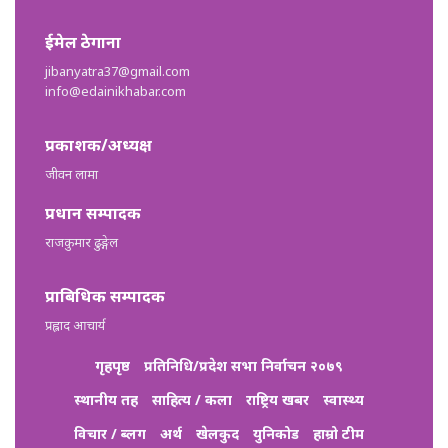
ईमेल ठेगाना
jibanyatra37@gmail.com
info@edainikhabar.com
प्रकाशक/अध्यक्ष
जीवन लामा
प्रधान सम्पादक
राजकुमार ढुङ्गेल
प्राबिधिक सम्पादक
प्रह्लाद आचार्य
गृहपृष्ठ
प्रतिनिधि/प्रदेश सभा निर्वाचन २०७९
स्थानीय तह
साहित्य / कला
राष्ट्रिय खबर
स्वास्थ्य
विचार / ब्लग
अर्थ
खेलकुद
युनिकोड
हाम्रो टीम