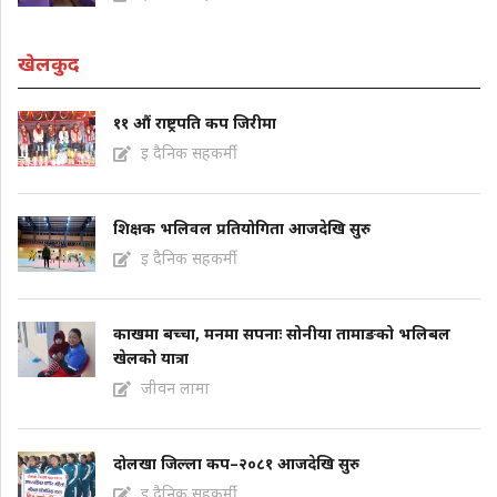
खेलकुद
११ औं राष्ट्रपति कप जिरीमा
इ दैनिक सहकर्मी
शिक्षक भलिवल प्रतियोगिता आजदेखि सुरु
इ दैनिक सहकर्मी
काखमा बच्चा, मनमा सपनाः सोनीया तामाङको भलिबल
खेलको यात्रा
जीवन लामा
दोलखा जिल्ला कप–२०८१ आजदेखि सुरु
इ दैनिक सहकर्मी