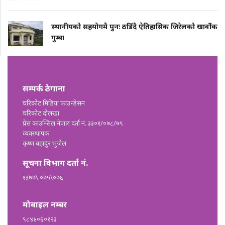
स्थानीयको सहयोगमै पुनः ठडिँदै ऐतिहासिक जिरेलको खार्वोक
गुम्बा
सम्पर्क ठेगाना
चरिकोट मिडिया फाउन्डेसन
चरिकोट दोलखा
प्रेस काउन्सिल नेपाल दर्ता नं. ३३०१/०७८/७९
व्यवस्थापक
कृष्ण बहादुर भुजेल
सूचना विभाग दर्ता नं.
१३७७\ ०७५\०७६
मोबाइल नम्बर
९८४४०६०१२३