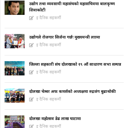
उद्योग तथा व्यवसायी महासंघको महासचिवमा बालकृष्ण
शिवाकोटी
इ दैनिक सहकर्मी
उद्योगले रोजगार सिर्जना गर्छः मुख्यमन्त्री लाामा
इ दैनिक सहकर्मी
जिल्ला सहकारी संघ दोलखाको १९ औं साधारण सभा सम्पन्न
इ दैनिक सहकर्मी
दोलखा चेम्बर अफ कमर्सको अध्यक्षमा रुद्रजंग बुढाथोकी
इ दैनिक सहकर्मी
दोलखा महोत्सव डेढ लाख घाटामा
इ दैनिक सहकर्मी