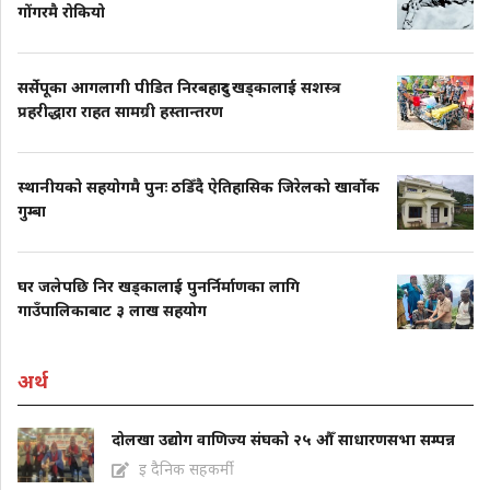
गोंगरमै रोकियो
सर्सेपूका आगलागी पीडित निरबहादुर खड्कालाई सशस्त्र
प्रहरीद्धारा राहत सामग्री हस्तान्तरण
स्थानीयको सहयोगमै पुनः ठडिँदै ऐतिहासिक जिरेलको खार्वोक
गुम्बा
घर जलेपछि निर खड्कालाई पुनर्निर्माणका लागि
गाउँपालिकाबाट ३ लाख सहयोग
अर्थ
दोलखा उद्योग वाणिज्य संघको २५ औँ साधारणसभा सम्पन्न
इ दैनिक सहकर्मी