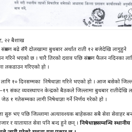
ट, २२ बैशाख
संक्रमण बढे सँगै दोलखामा बुधबार अर्थात राती १२ बजेदेखि लागुहुने
 गरिने भएको छ । चारै तिरको दवाव पछि संक्रमण फैलन नदिनका ला
मा लकडाउन गरिएको हो ।
लागि १० दिनसम्मका निषेधाज्ञा गरिने भएको हो । आज बसेको जिल्
१९ संकट व्यवस्थापन केन्द्रको बैठकले जिल्लामा बुधबार रातीदेखि ल
ी जेठ १ गतेसम्मका लागी निषेधाज्ञा गर्ने निर्णय गरेको हो ।
ज्ञा सुरु भए पछि जिल्लामा अत्यावश्यक बाहेकका सबै सेवा सेवाहर बन्द
बजार र यातायात सेवा पनि बन्द हुने छन् ।
निषेधाज्ञा सम्वन्धि स्थानीय
नले जारी गरेको सूचना यस प्रकार छ ।