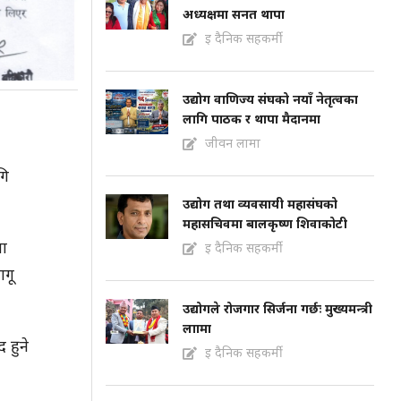
अध्यक्षमा सनत थापा
इ दैनिक सहकर्मी
उद्योग वाणिज्य संघको नयाँ नेतृत्वका
लागि पाठक र थापा मैदानमा
जीवन लामा
गि
उद्योग तथा व्यवसायी महासंघको
महासचिवमा बालकृष्ण शिवाकोटी
ला
इ दैनिक सहकर्मी
ागू
उद्योगले रोजगार सिर्जना गर्छः मुख्यमन्त्री
लाामा
 हुने
इ दैनिक सहकर्मी