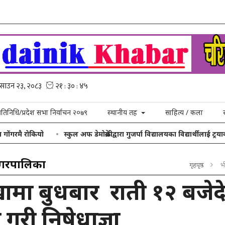
्रतिनिधि/प्रदेश सभा निर्वाचन २०७९
स्थानीय तह
साहित्य / कला
कियो
स्कुल अफ डेमोक्रेसीद्वारा गुजर्पा विद्यालयका विद्यार्थीलाई ट्रयाकसुट तथा
नगरपालिका
गृहपृष्ठ
भ
ामा बुधबार राती १२ बजेद
ने गरी निषेधाज्ञा