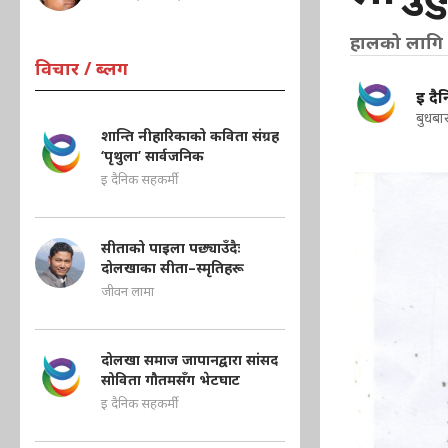
हालको लागि १
विचार / ब्लग
इ दै
बुधबा
शान्ति नीहारिकाको कविता संग्रह
‘पृथुला’ सार्वजनिक
इ दैनिक सहकर्मी
सीताको पाइला पछ्याउँदैः
दोलखाका सीता–स्मृतिहरू
जीवन लामा
दोलखा समाज जापानद्वारा सांसद
सोविता गौतमसँग भेटघाट
इ दैनिक सहकर्मी