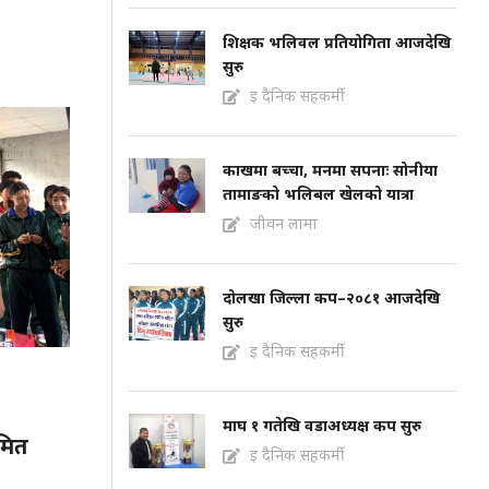
शिक्षक भलिवल प्रतियोगिता आजदेखि
सुरु
इ दैनिक सहकर्मी
काखमा बच्चा, मनमा सपनाः सोनीया
तामाङको भलिबल खेलको यात्रा
जीवन लामा
दोलखा जिल्ला कप–२०८१ आजदेखि
सुरु
इ दैनिक सहकर्मी
माघ १ गतेखि वडाअध्यक्ष कप सुरु
मित
इ दैनिक सहकर्मी