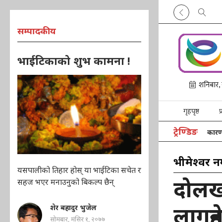
सम्पादकीय
भाईटिकाको शुभ कामना !
गृहपृष्ठ
प
ट्रेण्डिङ
यलुङरीमा शव लिन गएको हेलिकप्टर खराब मौसमका कारण गोंगरमै रो
भीमेश्वर 
यसपालीको तिहार होस् या भाईटिका सचेत र
दोलख
सहज भएर मनाउनुको बिकल्प छैन्
लागुहु
शेर बहादुर भुजेल
सोमबार, मंसिर १, २०७७