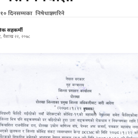
० दिनसम्मका निषेधाज्ञा गरिने
निक सहकर्मी
र, वैशाख २२, २०७८