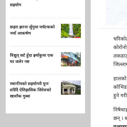
सहयोग
छहरा झरना जुँगुमा पर्यटकको
नयाँ आकर्षण
चरिको
कोरोनो 
लकडाउन
विद्युत् सर्ट हुँदा झ्याँकुमा एक
घर जलेर नष्ट
जिल्ला
हालको 
स्थानीयको सहयोगमै पुनः
कोभिड–
ठडिँदै ऐतिहासिक जिरेलको
हुने गर
खार्वोक गुम्बा
निषेधा
छन् । 
प्रशास