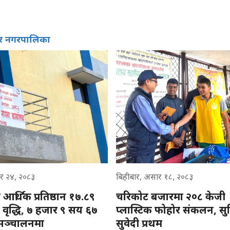
वर नगरपालिका
र २४, २०८३
बिहीबार, असार १८, २०८३
आर्थिक प्रतिष्ठान १७.८९
चरिकोट बजारमा २०८ केजी
 वृद्धि, ७ हजार ९ सय ६७
प्लास्टिक फोहोर संकलन, सु
न सञ्चालनमा
सुवेदी प्रथम