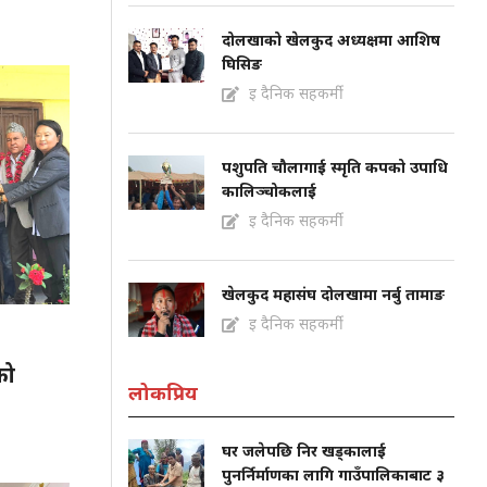
दोलखाको खेलकुद अध्यक्षमा आशिष
घिसिङ
इ दैनिक सहकर्मी
पशुपति चौलागाई स्मृति कपको उपाधि
कालिञ्चोकलाई
इ दैनिक सहकर्मी
खेलकुद महासंघ दोलखामा नर्बु तामाङ
इ दैनिक सहकर्मी
को
लोकप्रिय
घर जलेपछि निर खड्कालाई
पुनर्निर्माणका लागि गाउँपालिकाबाट ३