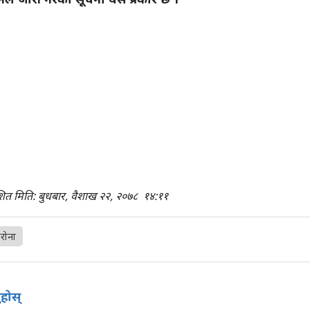
शित मिति: बुधबार, वैशाख २२, २०७८
१४:११
रोना
ुहोस्