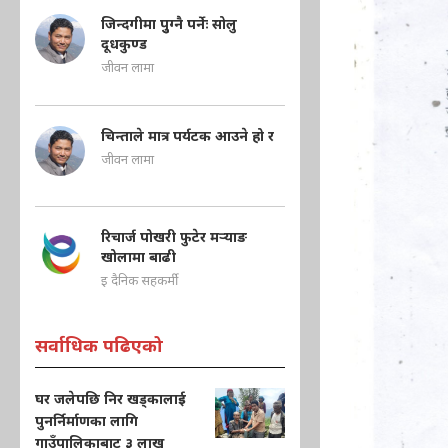
जिन्दगीमा पुुग्नै पर्नेः सोलु
दूधकुण्ड
जीवन लामा
चिन्ताले मात्र पर्यटक आउने हो र
जीवन लामा
रिचार्ज पोखरी फुटेर मऱ्याङ
खोलामा बाढी
इ दैनिक सहकर्मी
सर्वाधिक पढिएको
घर जलेपछि निर खड्कालाई
पुनर्निर्माणका लागि
गाउँपालिकाबाट ३ लाख