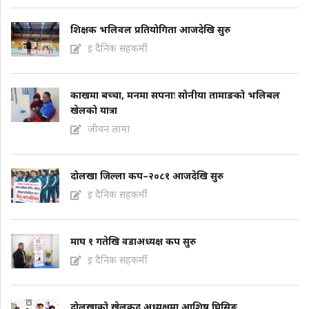
शिक्षक भलिवल प्रतियोगिता आजदेखि सुरु
इ दैनिक सहकर्मी
काखमा बच्चा, मनमा सपनाः सोनीया तामाङको भलिबल
खेलको यात्रा
जीवन लामा
दोलखा जिल्ला कप–२०८१ आजदेखि सुरु
इ दैनिक सहकर्मी
माघ १ गतेखि वडाअध्यक्ष कप सुरु
इ दैनिक सहकर्मी
दोलखाको खेलकुद अध्यक्षमा आशिष घिसिङ