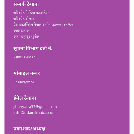
सम्पर्क ठेगाना
चरिकोट मिडिया फाउन्डेसन
चरिकोट दोलखा
प्रेस काउन्सिल नेपाल दर्ता नं. ३३०१/०७८/७९
व्यवस्थापक
कृष्ण बहादुर भुजेल
सूचना विभाग दर्ता नं.
१३७७\ ०७५\०७६
मोबाइल नम्बर
९८४४०६०१२३
ईमेल ठेगाना
jibanyatra37@gmail.com
info@edainikhabar.com
प्रकाशक/अध्यक्ष