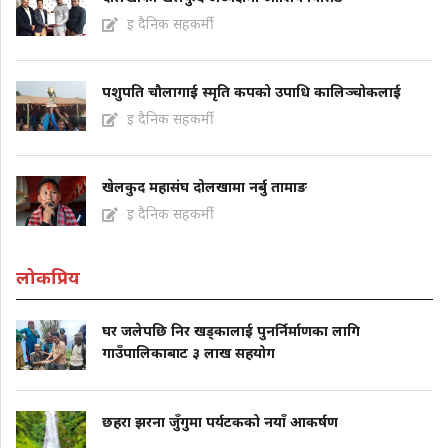
इ दैनिक सहकर्मी
पशुपति चौलागाई स्मृति कपको उपाधि कालिञ्चोकलाई
इ दैनिक सहकर्मी
खेलकुद महासंघ दोलखामा नर्बु तामाङ
इ दैनिक सहकर्मी
लोकप्रिय
घर जलेपछि निर खड्कालाई पुनर्निर्माणका लागि
गाउँपालिकाबाट ३ लाख सहयोग
छहरा झरना जुँगुमा पर्यटकको नयाँ आकर्षण