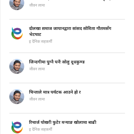
जीवन लामा
दोलखा समाज जापानद्वारा सांसद सोविता गौतमसँग
भेटघाट
इ दैनिक सहकर्मी
जिन्दगीमा पुुग्नै पर्नेः सोलु दूधकुण्ड
जीवन लामा
चिन्ताले मात्र पर्यटक आउने हो र
जीवन लामा
रिचार्ज पोखरी फुटेर मऱ्याङ खोलामा बाढी
इ दैनिक सहकर्मी