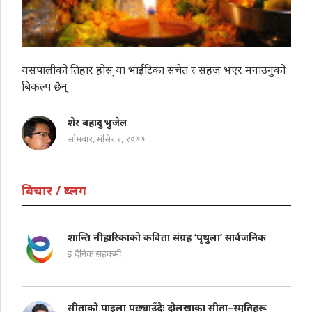
यसपालीको तिहार होस् या भाईटिका सचेत र सहज भएर मनाउनुको
बिकल्प छैन्
शेर बहादुर भुजेल
सोमबार, मंसिर १, २०७७
विचार / ब्लग
शान्ति नीहारिकाको कविता संग्रह ‘पृथुला’ सार्वजनिक
इ दैनिक सहकर्मी
सीताको पाइला पछ्याउँदैः दोलखाका सीता–स्मृतिहरू