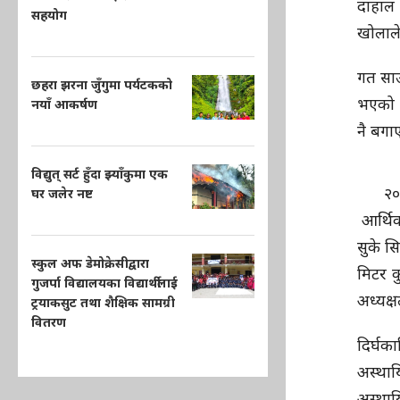
दाहाल 
सहयोग
खोलाले
गत सा
छहरा झरना जुँगुमा पर्यटकको
भएको छ
नयाँ आकर्षण
नै बगा
विद्युत् सर्ट हुँदा झ्याँकुमा एक
२०
घर जलेर नष्ट
आर्थिक
सुके स
स्कुल अफ डेमोक्रेसीद्वारा
मिटर क
गुजर्पा विद्यालयका विद्यार्थीलाई
अध्यक्
ट्रयाकसुट तथा शैक्षिक सामग्री
वितरण
दिर्घक
अस्था
अस्थाय