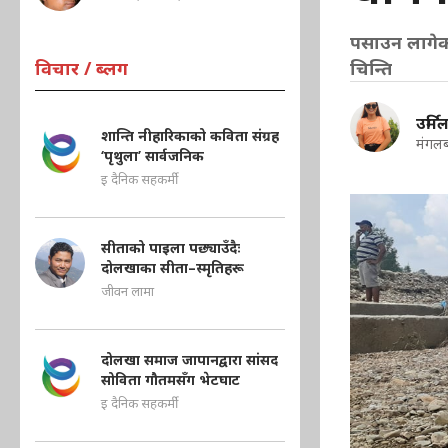
पसाउन लागेक
चिन्ति
विचार / ब्लग
उर्मि
शान्ति नीहारिकाको कविता संग्रह
मंगलब
‘पृथुला’ सार्वजनिक
इ दैनिक सहकर्मी
सीताको पाइला पछ्याउँदैः
दोलखाका सीता–स्मृतिहरू
जीवन लामा
दोलखा समाज जापानद्वारा सांसद
सोविता गौतमसँग भेटघाट
इ दैनिक सहकर्मी