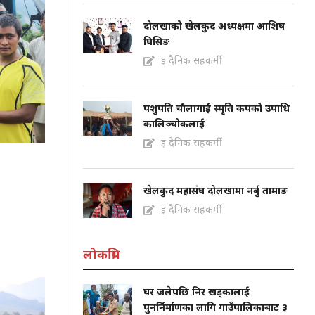
दोलखाको खेलकुद अध्यक्षमा आशिष
घिसिङ
इ दैनिक सहकर्मी
पशुपति चौलागाई स्मृति कपको उपाधि
कालिञ्चोकलाई
इ दैनिक सहकर्मी
खेलकुद महासंघ दोलखामा नर्बु तामाङ
इ दैनिक सहकर्मी
लोकप्रिय
घर जलेपछि निर खड्कालाई
पुनर्निर्माणका लागि गाउँपालिकाबाट ३