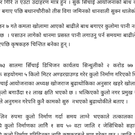
र गिरि त एउटा उदाहरण मात्र हुन । सुके सिचाई आयोजनाको बाध
 बगाए पछि बथानचौरीको तीस विगा जमिनको धानवाली सुक्न थालेक
उन ७ गते कमला खोलामा आएको बाढीले बाध बगाएर कुलोमा पानी 
 । पसाउन लागेको धानमा प्रसस्त पानी लगाउनु पर्न समयमा बाढीले
एपछि कृषकहरु चिन्तित बनेका हुन् ।
७३ सालमा सिँचाई डिभिजन कार्यलय सिन्धुलीको २ करोड ७
 सहयोगमा ५ किलो मिटर अण्डरग्राउण्ड गरेर कुलो निर्माण गरिएको थ
िचाई आयोजनाका अध्यक्ष खोजराज बुढाथोकिका अनुसार खहरे खोला
ुलो बगाउँदा १२ लाख क्षति भएको छ । भत्किएको कुुलो नगर प्रमुख 
षले अनुगमन गरेपनि कुनै कामको सुरु नभएको बुढाथोकीले बताए ।
ालिन रुपमा कुलो निर्माण गर्दा समय लाग्ने भएकाले तत्कालका
यि कुलो निर्माणका लागिे १ सय ५० वटा जालि र जेसिभिको सहा
ि कुलो निर्माण गरिदिनका लागि कृषकहरुले माग गरेका छन् । जालि भ