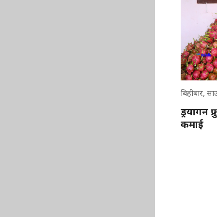
बिहीबार, सा
ड्रयागन फ
कमाई