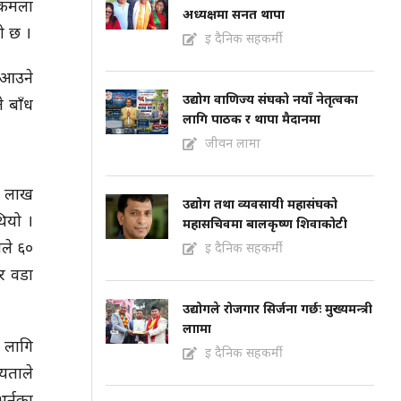
 कमला
अध्यक्षमा सनत थापा
ो छ ।
इ दैनिक सहकर्मी
नआउने
उद्योग वाणिज्य संघको नयाँ नेतृत्वका
 बाँध
लागि पाठक र थापा मैदानमा
जीवन लामा
७ लाख
उद्योग तथा व्यवसायी महासंघको
ियो ।
महासचिवमा बालकृष्ण शिवाकोटी
ले ६०
इ दैनिक सहकर्मी
र वडा
उद्योगले रोजगार सिर्जना गर्छः मुख्यमन्त्री
लाामा
 लागि
इ दैनिक सहकर्मी
यताले
र्नका