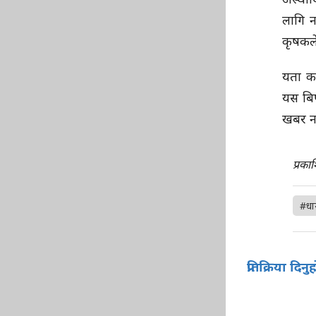
लागि न
कृषकले
यता क
यस बि
खबर न
प्रका
#धा
प्रतिक्रिया दिनु