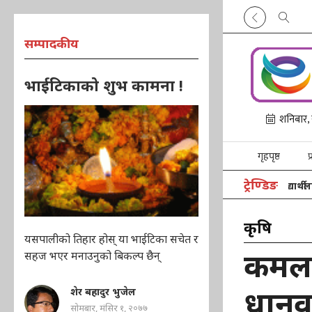
सम्पादकीय
भाईटिकाको शुभ कामना !
गृहपृष्ठ
प
ट्रेण्डिङ
स्कुल अफ डेमोक्रेसीद्वारा गुजर्पा विद्यालयका विद्यार्थीलाई ट्रय
कृषि
यसपालीको तिहार होस् या भाईटिका सचेत र
कमला
सहज भएर मनाउनुको बिकल्प छैन्
धानवा
शेर बहादुर भुजेल
सोमबार, मंसिर १, २०७७