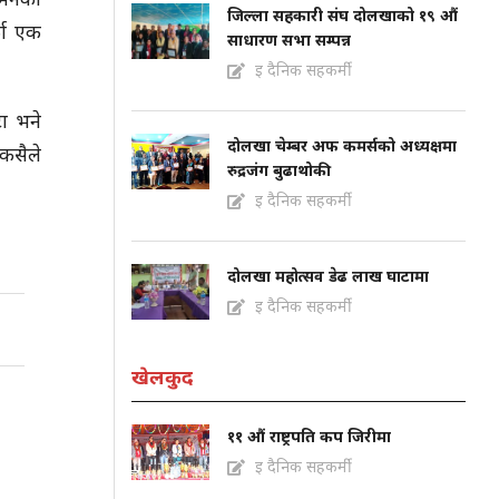
जिल्ला सहकारी संघ दोलखाको १९ औं
्का एक
साधारण सभा सम्पन्न
इ दैनिक सहकर्मी
ा भने
दोलखा चेम्बर अफ कमर्सको अध्यक्षमा
कसैले
रुद्रजंग बुढाथोकी
इ दैनिक सहकर्मी
दोलखा महोत्सव डेढ लाख घाटामा
इ दैनिक सहकर्मी
खेलकुद
११ औं राष्ट्रपति कप जिरीमा
इ दैनिक सहकर्मी