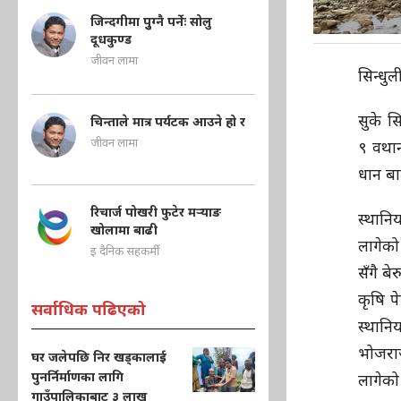
जिन्दगीमा पुुग्नै पर्नेः सोलु
दूधकुण्ड
जीवन लामा
सिन्धु
सुके 
चिन्ताले मात्र पर्यटक आउने हो र
जीवन लामा
९ वथान
धान बा
रिचार्ज पोखरी फुटेर मऱ्याङ
स्थानि
खोलामा बाढी
लागेको
इ दैनिक सहकर्मी
सँगै ब
कृषि प
सर्वाधिक पढिएको
स्थान
भोजरा
घर जलेपछि निर खड्कालाई
पुनर्निर्माणका लागि
लागेको
गाउँपालिकाबाट ३ लाख