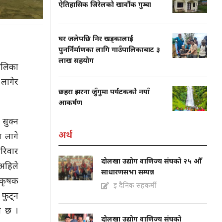
ऐतिहासिक जिरेलको खार्वोक गुम्बा
घर जलेपछि निर खड्कालाई
पुनर्निर्माणका लागि गाउँपालिकाबाट ३
लाख सहयोग
ालिका
लागेर
छहरा झरना जुँगुमा पर्यटकको नयाँ
आकर्षण
सुक्न
अर्थ
 लागे
परिवार
दोलखा उद्योग वाणिज्य संघको २५ औँ
 अहिले
साधारणसभा सम्पन्न
 कृषक
इ दैनिक सहकर्मी
फुट्न
ो छ ।
दोलखा उद्योग वाणिज्य संघको