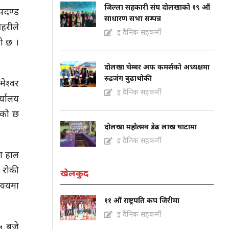
जिल्ला सहकारी संघ दोलखाको १९ औं
ापदण्ड
साधारण सभा सम्पन्न
हरीले
इ दैनिक सहकर्मी
को छ ।
दोलखा चेम्बर अफ कमर्सको अध्यक्षमा
रुद्रजंग बुढाथोकी
ेश्वर
इ दैनिक सहकर्मी
र्यालय
ेको छ
दोलखा महोत्सव डेढ लाख घाटामा
इ दैनिक सहकर्मी
मा हाल
 रोकी
खेलकुद
न्वयमा
११ औं राष्ट्रपति कप जिरीमा
इ दैनिक सहकर्मी
 ५ बजे