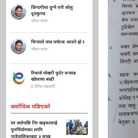
जिन्दगीमा पुुग्नै पर्नेः सोलु
दूधकुण्ड
जीवन लामा
चिन्ताले मात्र पर्यटक आउने हो र
जीवन लामा
रिचार्ज पोखरी फुटेर मऱ्याङ
खोलामा बाढी
इ दैनिक सहकर्मी
सर्वाधिक पढिएको
घर जलेपछि निर खड्कालाई
पुनर्निर्माणका लागि
गाउँपालिकाबाट ३ लाख