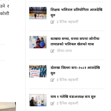
उने र
शिक्षक भलिवल प्रतियोगिता आजदेखि
ाकोशी
सुरु
इ दैनिक सहकर्मी
काखमा बच्चा, मनमा सपनाः सोनीया
तामाङको भलिबल खेलको यात्रा
जीवन लामा
दोलखा जिल्ला कप–२०८१ आजदेखि
सुरु
इ दैनिक सहकर्मी
माघ १ गतेखि वडाअध्यक्ष कप सुरु
इ दैनिक सहकर्मी