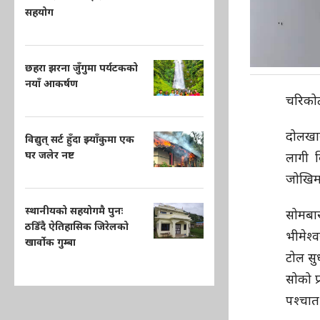
सहयोग
छहरा झरना जुँगुमा पर्यटकको
नयाँ आकर्षण
चरिको
दोलखाम
विद्युत् सर्ट हुँदा झ्याँकुमा एक
घर जलेर नष्ट
लागी व
जोखिम
स्थानीयको सहयोगमै पुनः
सोमबा
ठडिँदै ऐतिहासिक जिरेलको
भीमेश्
खार्वोक गुम्बा
टोल सु
सोको प्
पश्चात