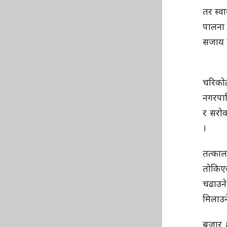
तर स्व
पालना 
सजाय र
चरिको
नगरपाल
र सरोक
।
तत्काल
तोकिएक
चढाउने 
मिलाउन
बजार क