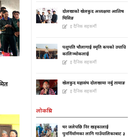
दोलखाको खेलकुद अध्यक्षमा आशिष
घिसिङ
इ दैनिक सहकर्मी
पशुपति चौलागाई स्मृति कपको उपाधि
कालिञ्चोकलाई
इ दैनिक सहकर्मी
खेलकुद महासंघ दोलखामा नर्बु तामाङ
मित
इ दैनिक सहकर्मी
लोकप्रिय
घर जलेपछि निर खड्कालाई
पुनर्निर्माणका लागि गाउँपालिकाबाट ३