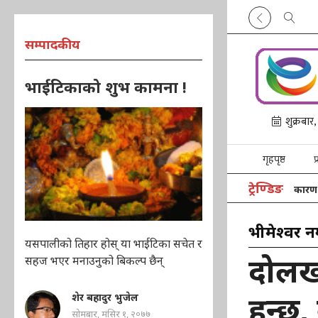
सम्पादकीय
भाईटिकाको शुभ कामना !
गृहपृष्ठ
प
ट्रेण्डिङ
यलुङरीमा शव लिन गएको हेलिकप्टर खराब मौसमका कारण गोंगरमै रो
भीमेश्वर 
यसपालीको तिहार होस् या भाईटिका सचेत र
दोलख
सहज भएर मनाउनुको बिकल्प छैन्
हुन्छ,
शेर बहादुर भुजेल
सोमबार, मंसिर १, २०७७