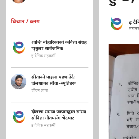
विचार / ब्लग
इ दै
मंगलब
शान्ति नीहारिकाको कविता संग्रह
‘पृथुला’ सार्वजनिक
इ दैनिक सहकर्मी
सीताको पाइला पछ्याउँदैः
दोलखाका सीता–स्मृतिहरू
जीवन लामा
दोलखा समाज जापानद्वारा सांसद
सोविता गौतमसँग भेटघाट
इ दैनिक सहकर्मी