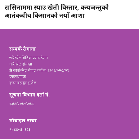
टासिनाममा स्याउ खेती विस्तार, वन्यजन्तुको
आतंकबीच किसानको नयाँ आशा
सम्पर्क ठेगाना
चरिकोट मिडिया फाउन्डेसन
चरिकोट दोलखा
प्रेस काउन्सिल नेपाल दर्ता नं. ३३०१/०७८/७९
व्यवस्थापक
कृष्ण बहादुर भुजेल
सूचना विभाग दर्ता नं.
१३७७\ ०७५\०७६
मोबाइल नम्बर
९८४४०६०१२३