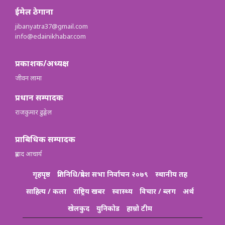
ईमेल ठेगाना
jibanyatra37@gmail.com
info@edainikhabar.com
प्रकाशक/अध्यक्ष
जीवन लामा
प्रधान सम्पादक
राजकुमार ढुङ्गेल
प्राबिधिक सम्पादक
प्रह्लाद आचार्य
गृहपृष्ठ
प्रतिनिधि/प्रदेश सभा निर्वाचन २०७९
स्थानीय तह
साहित्य / कला
राष्ट्रिय खबर
स्वास्थ्य
विचार / ब्लग
अर्थ
खेलकुद
युनिकोड
हाम्रो टीम